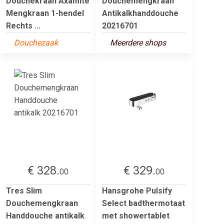
Douchekraan Axamite
Douchemengkraan
Mengkraan 1-hendel
Antikalkhanddouche
Rechts ...
20216701
Douchezaak
Meerdere shops
€ 328.
€ 329.
00
00
Tres Slim
Hansgrohe Pulsify
Douchemengkraan
Select badthermotaat
Handdouche antikalk
met showertablet