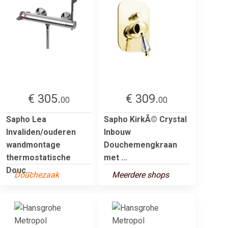
€ 305.
€ 309.
00
00
Sapho Lea
Sapho KirkÃ© Crystal
Invaliden/ouderen
Inbouw
wandmontage
Douchemengkraan
thermostatische
met ...
Douc...
Douchezaak
Meerdere shops