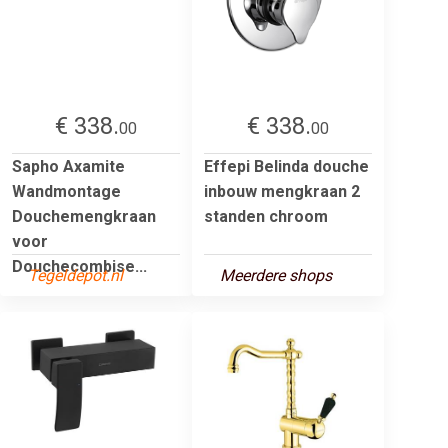
€ 338.
€ 338.
00
00
Sapho Axamite
Effepi Belinda douche
Wandmontage
inbouw mengkraan 2
Douchemengkraan
standen chroom
voor
Douchecombise...
Tegeldepot.nl
Meerdere shops