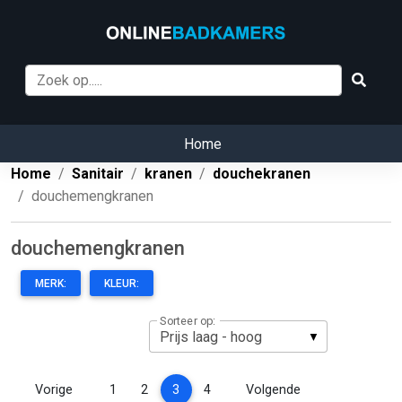
Home
Home
Sanitair
kranen
douchekranen
douchemengkranen
douchemengkranen
MERK:
KLEUR:
Sorteer op:
(current)
Vorige
1
2
3
4
Volgende