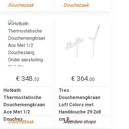
Douchezaak
Douchezaak
€ 348.
€ 364.
52
00
Hotbath
Tres
Thermostatische
Douchemengkraan
Douchemengkraan
Loft Colors met
Ace Met 1/2
Handdouche 29.2x8
Douches...
cm R...
Douchezaak
Meerdere shops