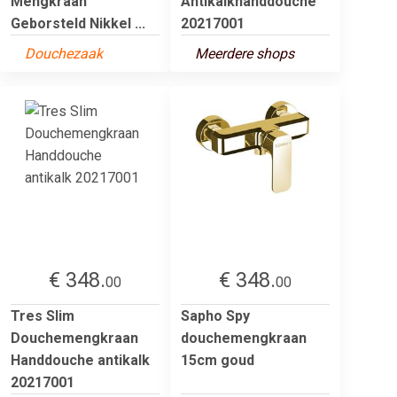
Mengkraan
Antikalkhanddouche
Geborsteld Nikkel ...
20217001
Douchezaak
Meerdere shops
€ 348.
€ 348.
00
00
Tres Slim
Sapho Spy
Douchemengkraan
douchemengkraan
Handdouche antikalk
15cm goud
20217001