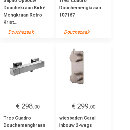
Sapho Opbouw
Tres Cuadro
Douchekraan Kirké
Douchemengkraan
Mengkraan Retro
107167
Krist...
Douchezaak
Douchezaak
€ 298.
€ 299.
00
00
Tres Cuadro
wiesbaden Caral
Douchemengkraan
inbouw 2-wegs