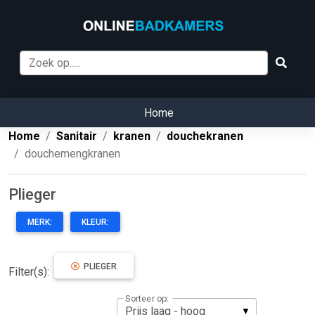
Home
Home
Sanitair
kranen
douchekranen
douchemengkranen
Plieger
MERK:
KLEUR:
PLIEGER
Filter(s):
Sorteer op: