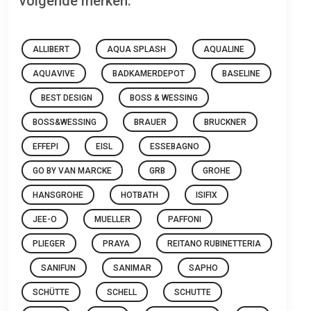
volgende merken:
ALLIBERT
AQUA SPLASH
AQUALINE
AQUAVIVE
BADKAMERDEPOT
BASELINE
BEST DESIGN
BOSS & WESSING
BOSS&WESSING
BRAUER
BRUCKNER
EFFEPI
EISL
ESSEBAGNO
GO BY VAN MARCKE
GRB
GROHE
HANSGROHE
HOTBATH
ISIFIX
JEE-O
MUELLER
PAFFONI
PLIEGER
PRAYA
REITANO RUBINETTERIA
SANIFUN
SANIMAR
SAPHO
SCHÜTTE
SCHELL
SCHUTTE