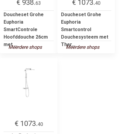
€ 938.
€ 1073.
63
40
Doucheset Grohe
Doucheset Grohe
Euphoria
Euphoria
SmartControle
Smartcontrol
Hoofddouche 26cm
Douchesysteem met
met ...
Ther...
Meerdere shops
Meerdere shops
€ 1073.
40