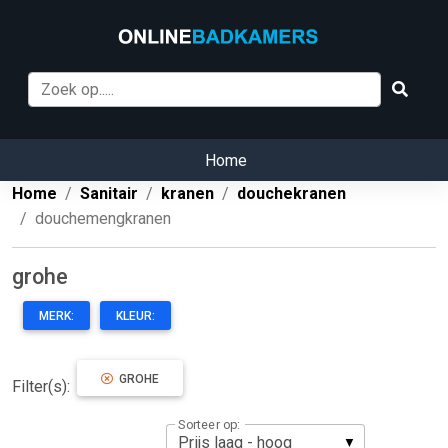
Home
Home
Sanitair
kranen
douchekranen
douchemengkranen
grohe
MERK:
KLEUR:
GROHE
Filter(s):
Sorteer op: