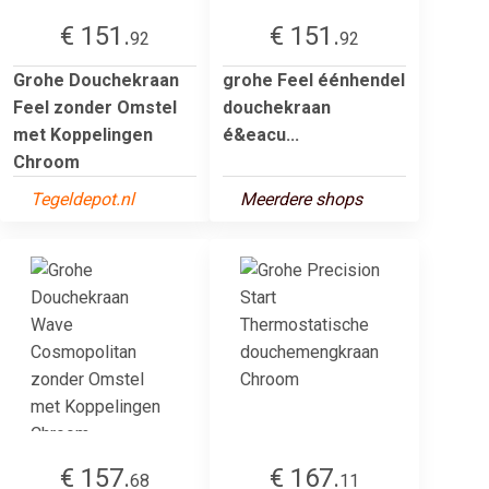
€ 151.
€ 151.
92
92
Grohe Douchekraan
grohe Feel éénhendel
Feel zonder Omstel
douchekraan
met Koppelingen
é&eacu...
Chroom
Tegeldepot.nl
Meerdere shops
€ 157.
€ 167.
68
11