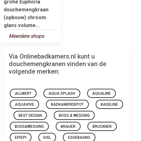
grohe Euphoria
douchemengkraan
(opbouw) chroom.
glans volume...
Meerdere shops
Via Onlinebadkamers.nl kunt u
douchemengkranen vinden van de
volgende merken:
ALLIBERT
AQUA SPLASH
AQUALINE
AQUAVIVE
BADKAMERDEPOT
BASELINE
BEST DESIGN
BOSS & WESSING
BOSS&WESSING
BRAUER
BRUCKNER
EFFEPI
EISL
ESSEBAGNO