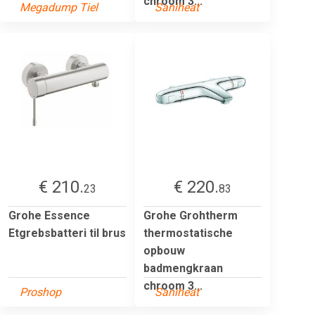
chroom 3...
Megadump Tiel
Saniheat
€ 210.
€ 220.
23
83
Grohe Essence
Grohe Grohtherm
Etgrebsbatteri til brus
thermostatische
opbouw
badmengkraan
chroom 3...
Proshop
Saniheat