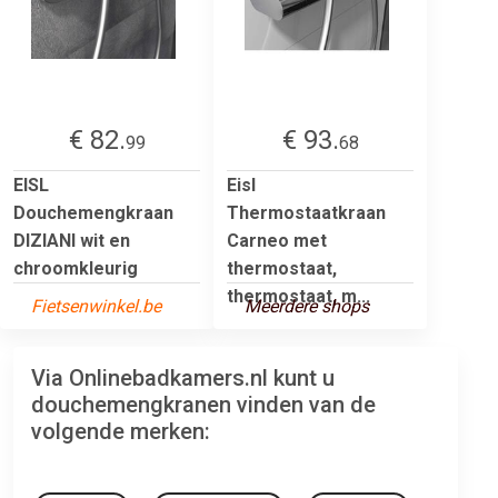
€ 82.
€ 93.
99
68
EISL
Eisl
Douchemengkraan
Thermostaatkraan
DIZIANI wit en
Carneo met
chroomkleurig
thermostaat,
thermostaat, m...
Fietsenwinkel.be
Meerdere shops
Via Onlinebadkamers.nl kunt u
douchemengkranen vinden van de
volgende merken: