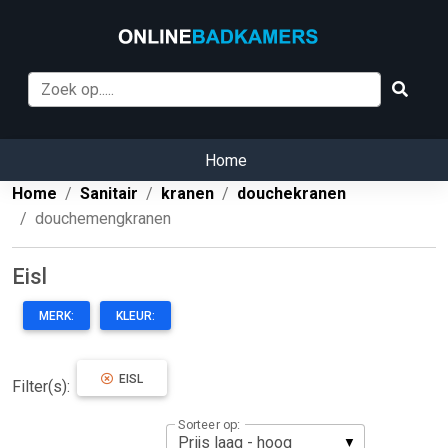
Home
Home
Sanitair
kranen
douchekranen
douchemengkranen
Eisl
MERK:
KLEUR:
EISL
Filter(s):
Sorteer op: