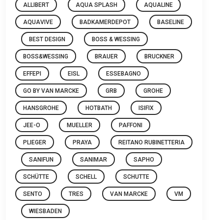
ALLIBERT
AQUA SPLASH
AQUALINE
AQUAVIVE
BADKAMERDEPOT
BASELINE
BEST DESIGN
BOSS & WESSING
BOSS&WESSING
BRAUER
BRUCKNER
EFFEPI
EISL
ESSEBAGNO
GO BY VAN MARCKE
GRB
GROHE
HANSGROHE
HOTBATH
ISIFIX
JEE-O
MUELLER
PAFFONI
PLIEGER
PRAYA
REITANO RUBINETTERIA
SANIFUN
SANIMAR
SAPHO
SCHÜTTE
SCHELL
SCHUTTE
SENTO
TRES
VAN MARCKE
VM
WIESBADEN