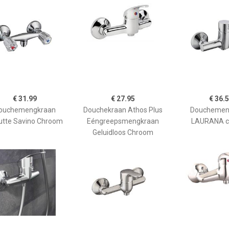
€ 31.99
€ 27.95
€ 36.
ouchemengkraan
Douchekraan Athos Plus
Douchemen
utte Savino Chroom
Eéngreepsmengkraan
LAURANA 
Geluidloos Chroom