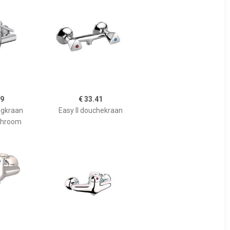
59
€ 33.41
gkraan
Easy II douchekraan
chroom