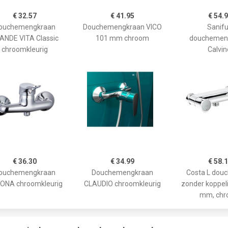
€ 32.57
€ 41.95
€ 54.
ouchemengkraan
Douchemengkraan VICO
Sanif
ANDE VITA Classic
101 mm chroom
douchemen
chroomkleurig
Calvin
€ 36.30
€ 34.99
€ 58.
ouchemengkraan
Douchemengkraan
Costa L dou
ONA chroomkleurig
CLAUDIO chroomkleurig
zonder koppel
mm, ch