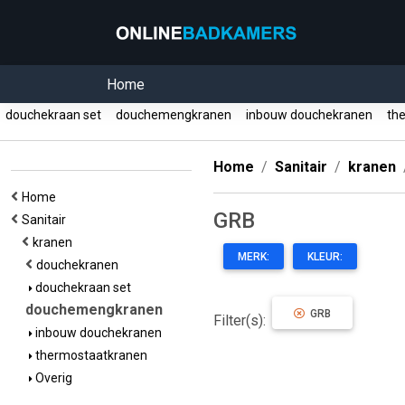
Home
douchekraan set
douchemengkranen
inbouw douchekranen
the
Home
Sanitair
kranen
Home
GRB
Sanitair
kranen
MERK:
KLEUR:
douchekranen
douchekraan set
douchemengkranen
GRB
Filter(s):
inbouw douchekranen
thermostaatkranen
Overig