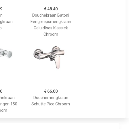
99
€ 48.40
un
Douchekraan Batoni
gkraan
Eéngreepsmengkraan
o.
Geluidloos Klassiek
Chroom
10
€ 66.00
chekraan
Douchemengkraan
ingen 150
Schutte Pico Chroom
room