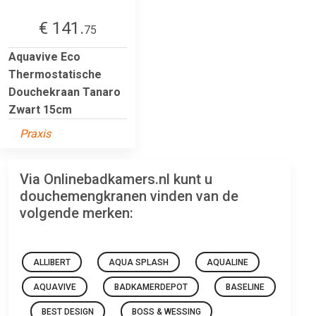
€ 141.
75
Aquavive Eco
Thermostatische
Douchekraan Tanaro
Zwart 15cm
Praxis
Via Onlinebadkamers.nl kunt u
douchemengkranen vinden van de
volgende merken:
ALLIBERT
AQUA SPLASH
AQUALINE
AQUAVIVE
BADKAMERDEPOT
BASELINE
BEST DESIGN
BOSS & WESSING