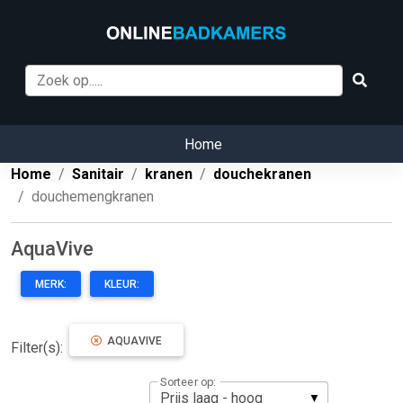
Home
Home
Sanitair
kranen
douchekranen
douchemengkranen
AquaVive
MERK:
KLEUR:
AQUAVIVE
Filter(s):
Sorteer op: