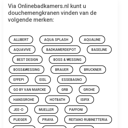
Via Onlinebadkamers.nl kunt u
douchemengkranen vinden van de
volgende merken:
ALLIBERT
AQUA SPLASH
AQUALINE
AQUAVIVE
BADKAMERDEPOT
BASELINE
BEST DESIGN
BOSS & WESSING
BOSS&WESSING
BRAUER
BRUCKNER
EFFEPI
EISL
ESSEBAGNO
GO BY VAN MARCKE
GRB
GROHE
HANSGROHE
HOTBATH
ISIFIX
JEE-O
MUELLER
PAFFONI
PLIEGER
PRAYA
REITANO RUBINETTERIA