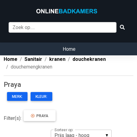
Home
Home
Sanitair
kranen
douchekranen
douchemengkranen
Praya
MERK:
KLEUR:
PRAYA
Filter(s):
Sorteer op: