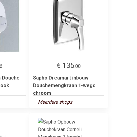
€ 135
66
.00
n Douche
Sapho Dreamart inbouw
Look
Douchemengkraan 1-wegs
chroom
Meerdere shops