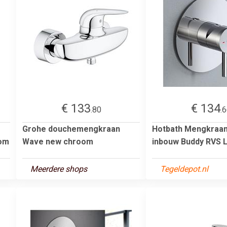
€ 133
€ 134
.80
.
Grohe douchemengkraan
Hotbath Mengkraa
oom
Wave new chroom
inbouw Buddy RVS 
Meerdere shops
Tegeldepot.nl