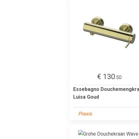
€ 130
.50
Essebagno Douchemengkr
Luisa Goud
Praxis