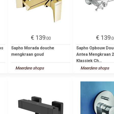
€ 139
€ 139
.00
.
ps
Sapho Morada douche
Sapho Opbouw Dou
mengkraan goud
Antea Mengkraan 2
Klassiek Ch...
Meerdere shops
Meerdere shops