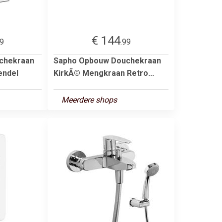
€ 144
99
.99
chekraan
Sapho Opbouw Douchekraan
endel
KirkÃ© Mengkraan Retro...
Meerdere shops