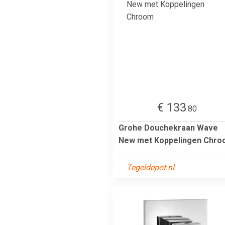
€ 133
.80
Grohe Douchekraan Wave
New met Koppelingen Chr
Tegeldepot.nl