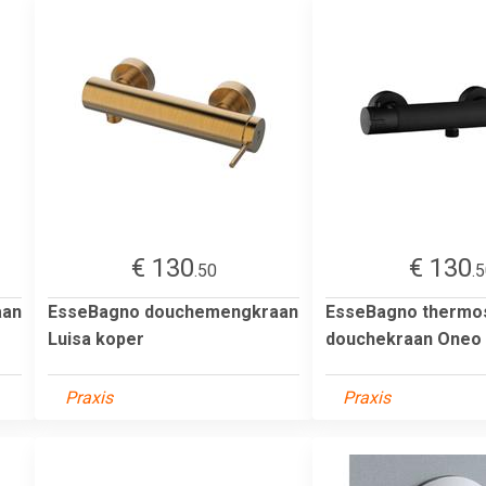
€ 130
€ 130
.50
.
aan
EsseBagno douchemengkraan
EsseBagno thermos
Luisa koper
douchekraan Oneo 
Praxis
Praxis