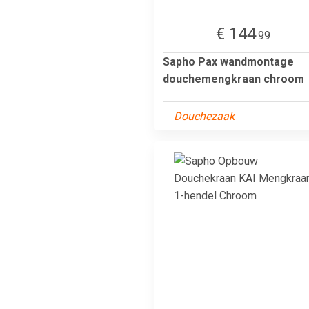
€ 144
.99
Sapho Pax wandmontage
douchemengkraan chroom
Douchezaak