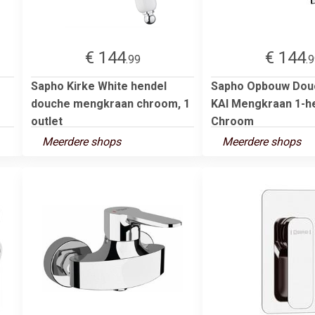
€ 144
€ 144
.99
.
Sapho Kirke White hendel
Sapho Opbouw Dou
douche mengkraan chroom, 1
KAI Mengkraan 1-h
outlet
Chroom
Meerdere shops
Meerdere shops