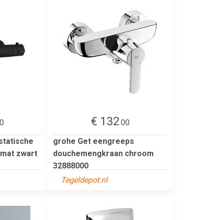
€ 132
50
.00
tatische
grohe Get eengreeps
mat zwart
douchemengkraan chroom
32888000
Tegeldepot.nl