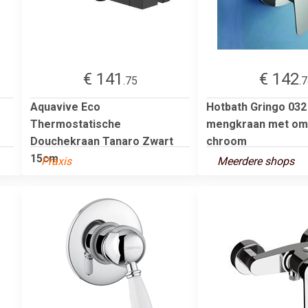
€ 141
€ 142
.75
.
Aquavive Eco
Hotbath Gringo 032
Thermostatische
mengkraan met om
Douchekraan Tanaro Zwart
chroom
15cm
Praxis
Meerdere shops