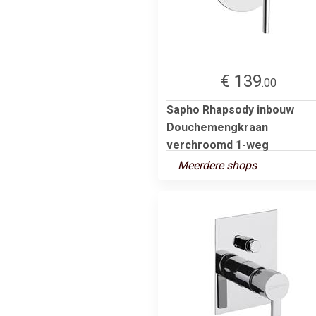
€ 139
.00
Sapho Rhapsody inbouw
Douchemengkraan
verchroomd 1-weg
Meerdere shops