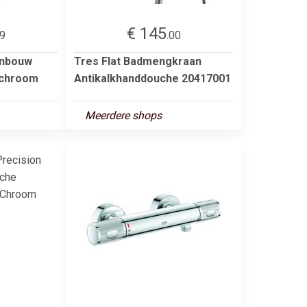
€ 145
99
.00
inbouw
Tres Flat Badmengkraan
 chroom
Antikalkhanddouche 20417001
Meerdere shops