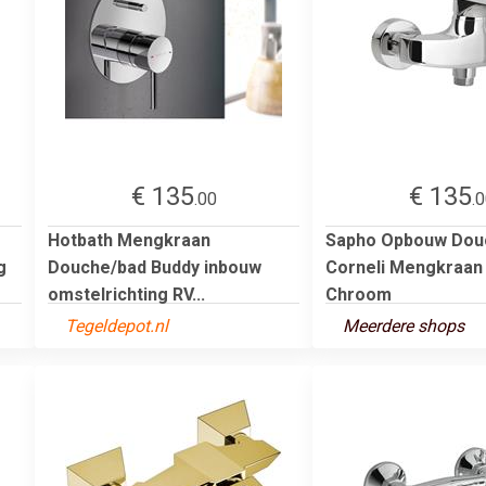
€ 135
€ 135
.00
.
Hotbath Mengkraan
Sapho Opbouw Dou
g
Douche/bad Buddy inbouw
Corneli Mengkraan
omstelrichting RV...
Chroom
Tegeldepot.nl
Meerdere shops