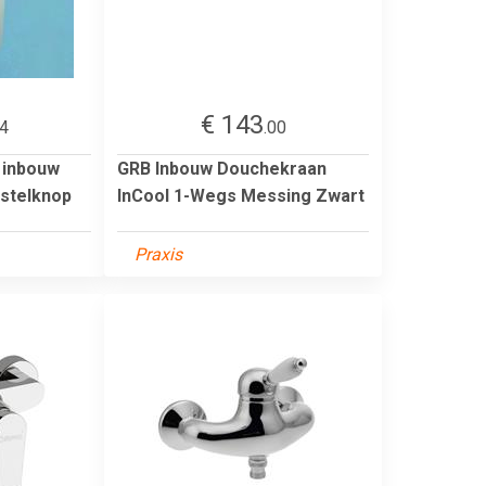
€ 143
74
.00
 inbouw
GRB Inbouw Douchekraan
stelknop
InCool 1-Wegs Messing Zwart
Praxis