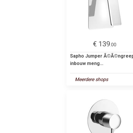
€ 139
.00
Sapho Jumper Ã©Ã©ngree
inbouw meng...
Meerdere shops