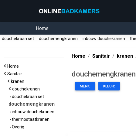
Home
douchekraan set
douchemengkranen
inbouw douchekranen
the
Home
Sanitair
kranen
Home
douchemengkranen
Sanitair
kranen
MERK:
KLEUR:
douchekranen
douchekraan set
douchemengkranen
inbouw douchekranen
thermostaatkranen
Overig