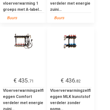
vloerverwarming 1
verdeler met energie
groeps met A-label...
zuini...
Buurs
Buurs
€ 435.
€ 436.
71
82
Vloerverwarmingzelfl
Vloerverwarmingzelfl
eggen Comfort
eggen MLK kunststof
verdeler met energie
verdeler zonder
zuini...
pomp...