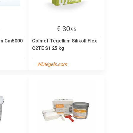
€ 30
9
.95
ijm Cm5000
Colmef Tegellijm Silikoll Flex
C2TE S1 25 kg
WDtegels.com