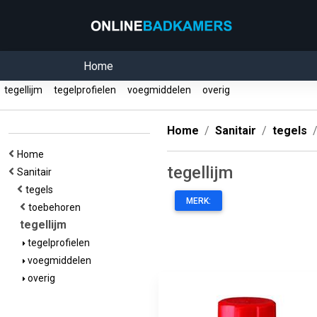
Home
tegellijm
tegelprofielen
voegmiddelen
overig
Home
Sanitair
tegels
Home
tegellijm
Sanitair
tegels
MERK:
toebehoren
tegellijm
tegelprofielen
voegmiddelen
overig