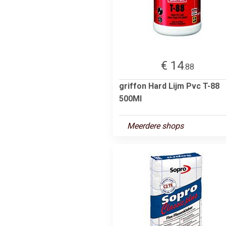
€ 14
.88
griffon Hard Lijm Pvc T-88
500Ml
Meerdere shops