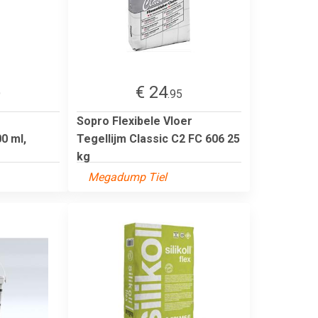
€ 24
9
.95
Sopro Flexibele Vloer
0 ml,
Tegellijm Classic C2 FC 606 25
kg
Megadump Tiel