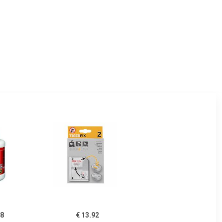
88
€ 13.92