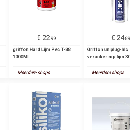
€ 22
€ 24
.99
.8
griffon Hard Lijm Pvc T-88
Griffon uniplug-hlc
1000Ml
verankeringslijm 30
Meerdere shops
Meerdere shops