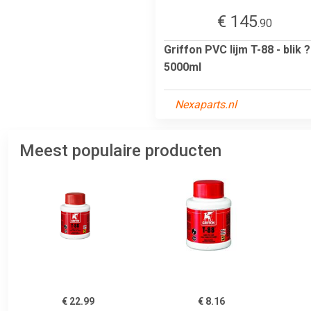
€ 145
.90
Griffon PVC lijm T-88 - blik ?
5000ml
Nexaparts.nl
Meest populaire producten
€ 22.99
€ 8.16