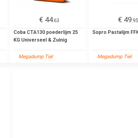
€ 44
€ 49
.63
.9
Coba CTA130 poederlijm 25
Sopro Pastalijm FF
KG Universeel & Zuinig
Megadump Tiel
Megadump Tiel