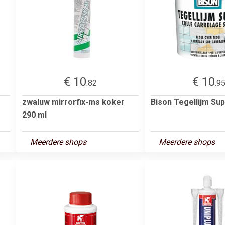
€ 10
€ 10
.82
.9
zwaluw mirrorfix-ms koker
Bison Tegellijm Su
290 ml
Meerdere shops
Meerdere shops