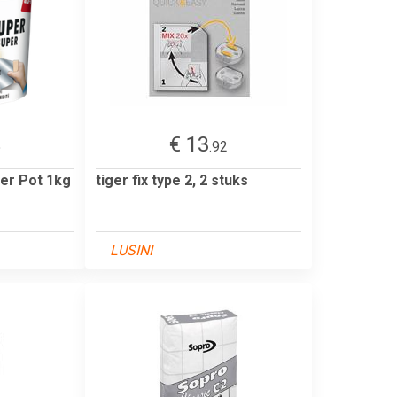
€ 13
5
.92
per Pot 1kg
tiger fix type 2, 2 stuks
LUSINI