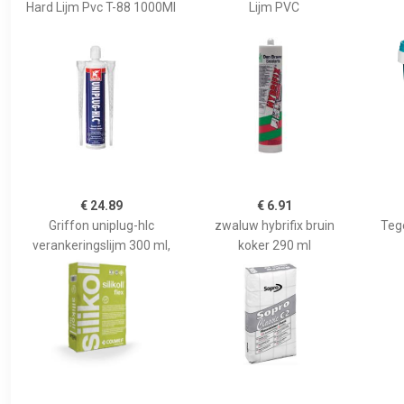
Hard Lijm Pvc T-88 1000Ml
Lijm PVC
€ 24.89
€ 6.91
Griffon uniplug-hlc
zwaluw hybrifix bruin
Tege
verankeringslijm 300 ml,
koker 290 ml