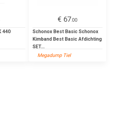
€ 67
5
.00
K 440
Schonox Best Basic Schonox
Kimband Best Basic Afdichting
SET...
Megadump Tiel