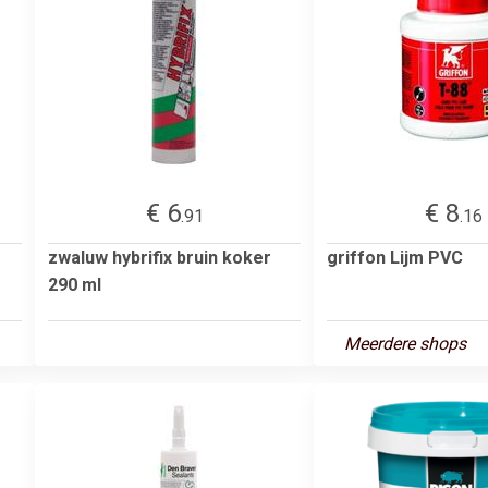
€ 6
€ 8
.91
.16
zwaluw hybrifix bruin koker
griffon Lijm PVC
290 ml
Meerdere shops