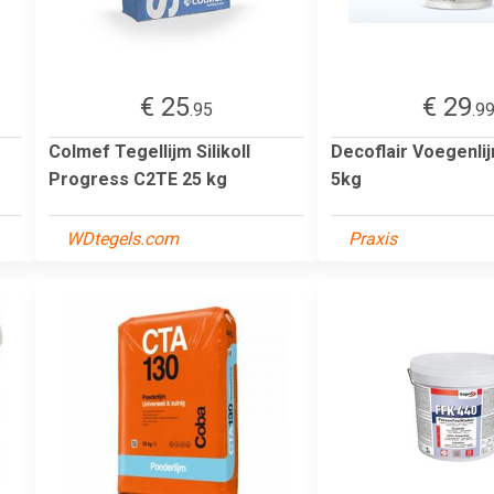
€ 25
€ 29
.95
.9
Colmef Tegellijm Silikoll
Decoflair Voegenl
Progress C2TE 25 kg
5kg
WDtegels.com
Praxis