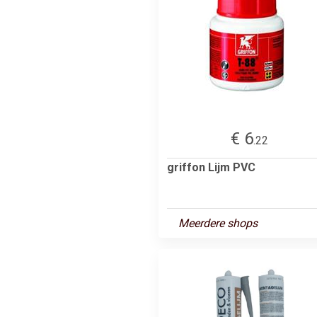
€ 6
.22
griffon Lijm PVC
Meerdere shops