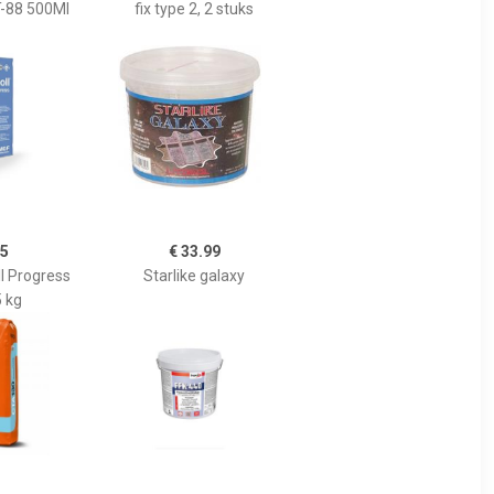
T-88 500Ml
fix type 2, 2 stuks
95
€ 33.99
ll Progress
Starlike galaxy
 kg