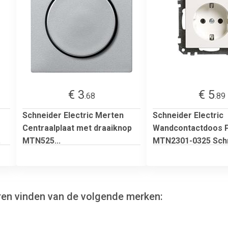
€ 3
€ 5
.68
.89
Schneider Electric Merten
Schneider Electric
Centraalplaat met draaiknop
Wandcontactdoos 
.
MTN525...
MTN2301-0325 Schn
ren vinden van de volgende merken: