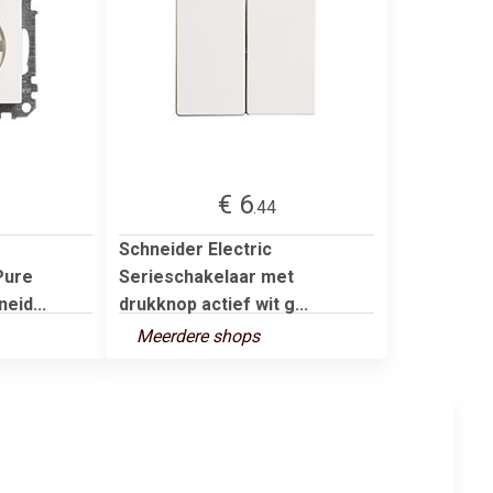
€ 6
.44
Schneider Electric
Pure
Serieschakelaar met
eid...
drukknop actief wit g...
Meerdere shops