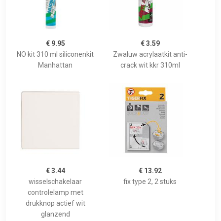
€ 9.95
€ 3.59
NO kit 310 ml siliconenkit
Zwaluw acrylaatkit anti-
Manhattan
crack wit kkr 310ml
€ 3.44
€ 13.92
wisselschakelaar
fix type 2, 2 stuks
controlelamp met
drukknop actief wit
glanzend