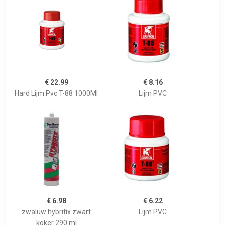
€ 22.99
€ 8.16
Hard Lijm Pvc T-88 1000Ml
Lijm PVC
€ 6.98
€ 6.22
zwaluw hybrifix zwart
Lijm PVC
koker 290 ml