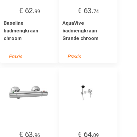
€ 62.
€ 63.
99
74
Baseline
AquaVive
badmengkraan
badmengkraan
chroom
Grande chroom
Praxis
Praxis
€ 63.
€ 64.
96
09