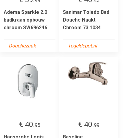
99
45
Adema Sparkle 2.0
Sanimar Toledo Bad
badkraan opbouw
Douche Naakt
chroom SW696246
Chroom 73.1034
Douchezaak
Tegeldepot.nl
€ 40.
€ 40.
95
99
Hansgrohe Logis
Baseline