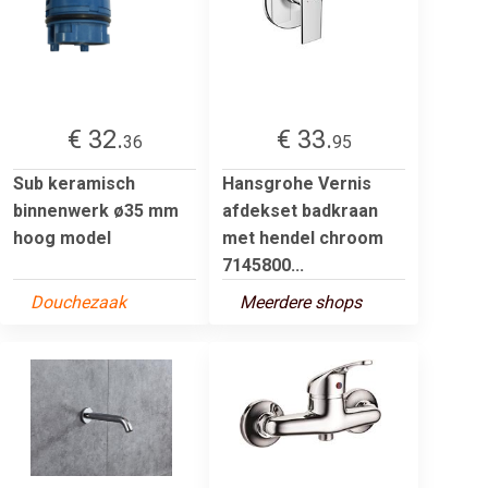
€ 32.
€ 33.
36
95
Sub keramisch
Hansgrohe Vernis
binnenwerk ø35 mm
afdekset badkraan
hoog model
met hendel chroom
7145800...
Douchezaak
Meerdere shops