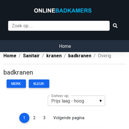
Home
Home
Sanitair
kranen
badkranen
Overig
badkranen
MERK:
KLEUR:
Sorteer op:
(current)
1
2
3
Volgende pagina