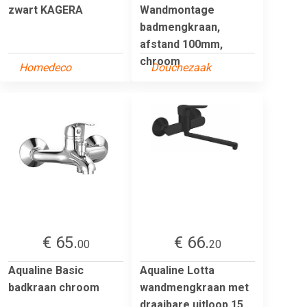
zwart KAGERA
Wandmontage
badmengkraan,
afstand 100mm,
chroom
Homedeco
Douchezaak
€ 65.
€ 66.
00
20
Aqualine Basic
Aqualine Lotta
badkraan chroom
wandmengkraan met
draaibare uitloop 15