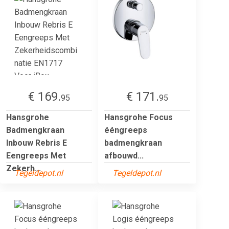
€ 169.
€ 171.
95
95
Hansgrohe
Hansgrohe Focus
Badmengkraan
ééngreeps
Inbouw Rebris E
badmengkraan
Eengreeps Met
afbouwd...
Zekerh...
Tegeldepot.nl
Tegeldepot.nl