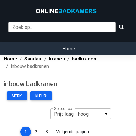
Home
Home
Sanitair
kranen
badkranen
inbouw badkranen
inbouw badkranen
MERK:
KLEUR:
Sorteer op:
(current)
1
2
3
Volgende pagina