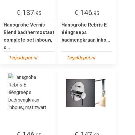
€ 137.
€ 146.
95
95
Hansgrohe Vernis
Hansgrohe Rebris E
Blend badthermostaat
ééngreeps
complete set inbouw,
badmengkraan inbo...
c...
Tegeldepot.nl
Tegeldepot.nl
€ 146.
€ 147.