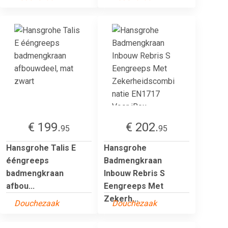
€ 199.
€ 202.
95
95
Hansgrohe Talis E
Hansgrohe
ééngreeps
Badmengkraan
badmengkraan
Inbouw Rebris S
afbou...
Eengreeps Met
Zekerh...
Douchezaak
Douchezaak