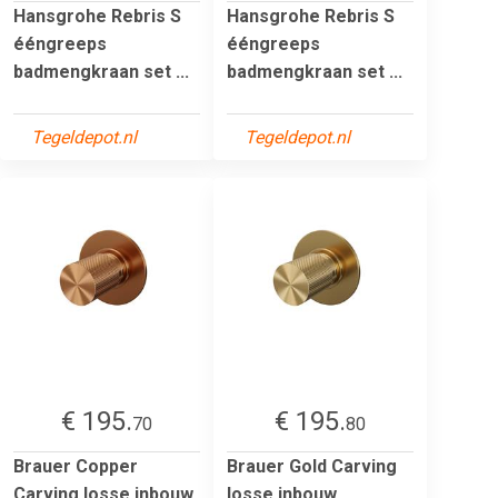
Hansgrohe Rebris S
Hansgrohe Rebris S
ééngreeps
ééngreeps
badmengkraan set ...
badmengkraan set ...
Tegeldepot.nl
Tegeldepot.nl
€ 195.
€ 195.
70
80
Brauer Copper
Brauer Gold Carving
Carving losse inbouw
losse inbouw