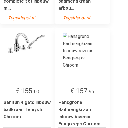
complete set inbouw,
badmengkraan
m...
afbou...
Tegeldepot.nl
Tegeldepot.nl
€ 155.
€ 157.
00
95
Sanifun 4 gats inbouw
Hansgrohe
badkraan Temysto
Badmengkraan
Chroom.
Inbouw Vivenis
Eengreeps Chroom