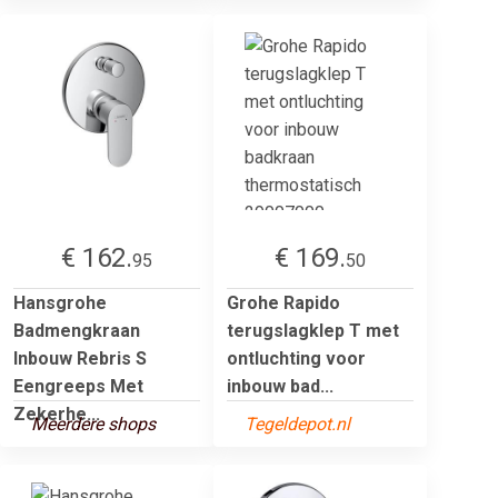
€ 162.
€ 169.
95
50
Hansgrohe
Grohe Rapido
Badmengkraan
terugslagklep T met
Inbouw Rebris S
ontluchting voor
Eengreeps Met
inbouw bad...
Zekerhe...
Meerdere shops
Tegeldepot.nl