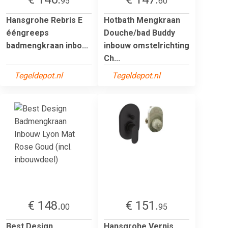
95
60
Hansgrohe Rebris E
Hotbath Mengkraan
ééngreeps
Douche/bad Buddy
badmengkraan inbo...
inbouw omstelrichting
Ch...
Tegeldepot.nl
Tegeldepot.nl
€ 148.
€ 151.
00
95
Best Design
Hansgrohe Vernis