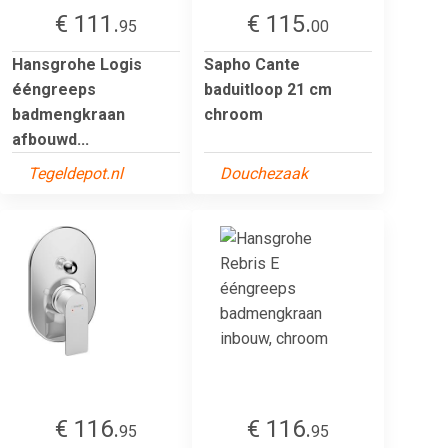
€ 111.
€ 115.
95
00
Hansgrohe Logis
Sapho Cante
ééngreeps
baduitloop 21 cm
badmengkraan
chroom
afbouwd...
Tegeldepot.nl
Douchezaak
€ 116.
€ 116.
95
95