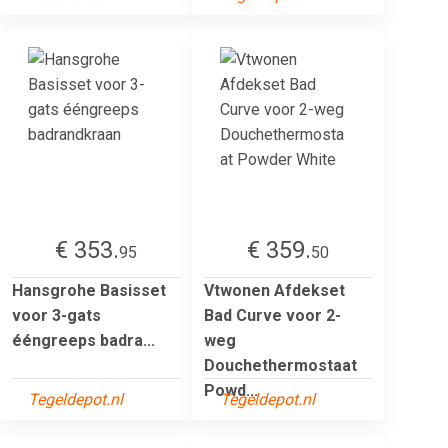
€ 353.
€ 359.
95
50
Hansgrohe Basisset
Vtwonen Afdekset
voor 3-gats
Bad Curve voor 2-
ééngreeps badra...
weg
Douchethermostaat
Powd...
Tegeldepot.nl
Tegeldepot.nl