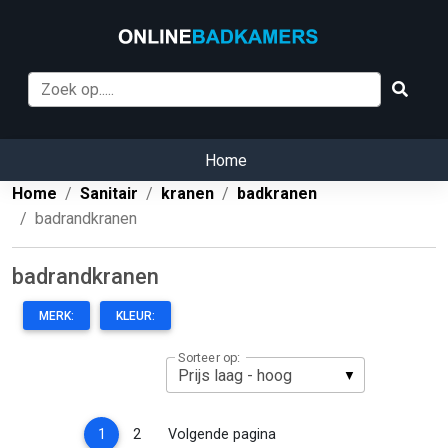
Home
Home
Sanitair
kranen
badkranen
badrandkranen
badrandkranen
MERK:
KLEUR:
Sorteer op:
(current)
1
2
Volgende pagina