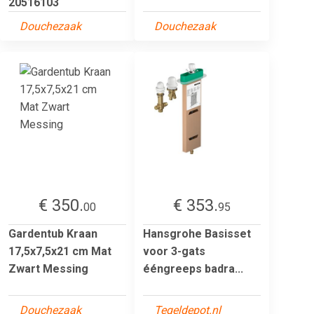
20516103
Douchezaak
Douchezaak
€ 350.
€ 353.
00
95
Gardentub Kraan
Hansgrohe Basisset
17,5x7,5x21 cm Mat
voor 3-gats
Zwart Messing
ééngreeps badra...
Douchezaak
Tegeldepot.nl