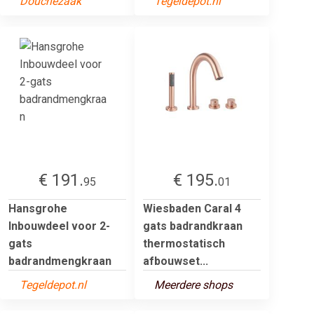
Douchezaak
Tegeldepot.nl
€ 191.
€ 195.
95
01
Hansgrohe
Wiesbaden Caral 4
Inbouwdeel voor 2-
gats badrandkraan
gats
thermostatisch
badrandmengkraan
afbouwset...
Tegeldepot.nl
Meerdere shops