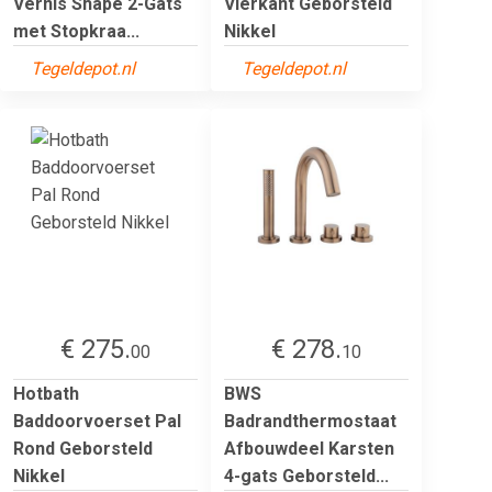
Vernis Shape 2-Gats
Vierkant Geborsteld
met Stopkraa...
Nikkel
Tegeldepot.nl
Tegeldepot.nl
€ 275.
€ 278.
00
10
Hotbath
BWS
Baddoorvoerset Pal
Badrandthermostaat
Rond Geborsteld
Afbouwdeel Karsten
Nikkel
4-gats Geborsteld...