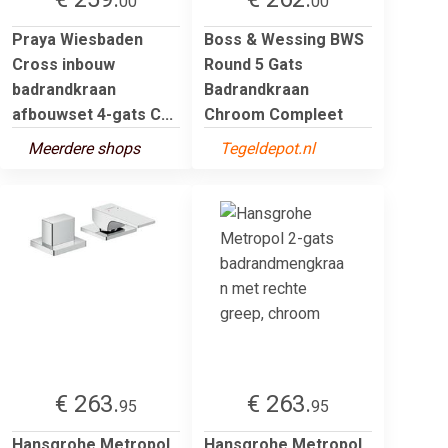
00
00
Praya Wiesbaden
Boss & Wessing BWS
Cross inbouw
Round 5 Gats
badrandkraan
Badrandkraan
afbouwset 4-gats C...
Chroom Compleet
Meerdere shops
Tegeldepot.nl
€ 263.
€ 263.
95
95
Hansgrohe Metropol
Hansgrohe Metropol