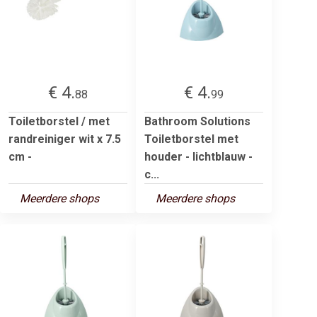
€ 4.
€ 4.
88
99
Toiletborstel / met
Bathroom Solutions
randreiniger wit x 7.5
Toiletborstel met
cm -
houder - lichtblauw -
c...
Meerdere shops
Meerdere shops