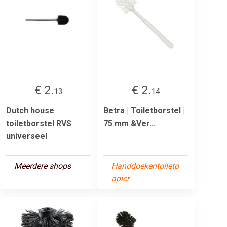
€ 2.
€ 2.
13
14
Dutch house
Betra | Toiletborstel |
toiletborstel RVS
75 mm &Ver...
universeel
Meerdere shops
Handdoekentoiletp
apier