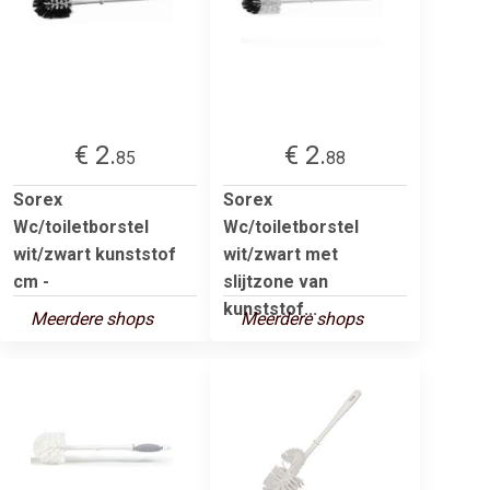
€ 2.
€ 2.
85
88
Sorex
Sorex
Wc/toiletborstel
Wc/toiletborstel
wit/zwart kunststof
wit/zwart met
cm -
slijtzone van
kunststof...
Meerdere shops
Meerdere shops