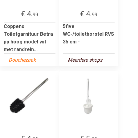
€ 4.
€ 4.
99
99
Coppens
5five
Toiletgarnituur Betra
WC-/toiletborstel RVS
pp hoog model wit
35 cm -
met randrein...
Douchezaak
Meerdere shops