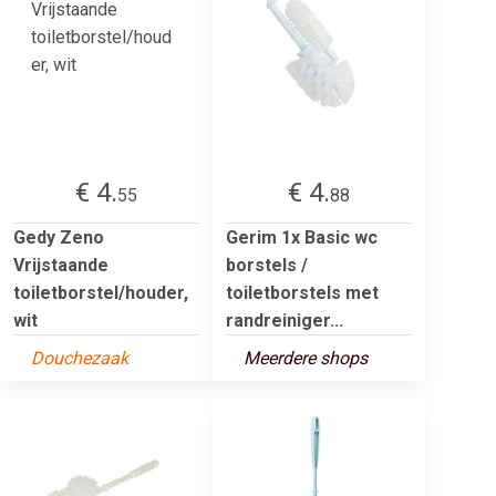
€ 4.
€ 4.
55
88
Gedy Zeno
Gerim 1x Basic wc
Vrijstaande
borstels /
toiletborstel/houder,
toiletborstels met
wit
randreiniger...
Douchezaak
Meerdere shops