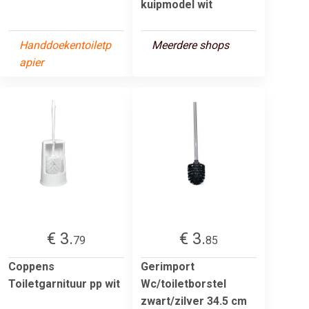
kuipmodel wit
Handdoekentoiletp
Meerdere shops
apier
€ 3.
€ 3.
79
85
Coppens
Gerimport
Toiletgarnituur pp wit
Wc/toiletborstel
zwart/zilver 34.5 cm