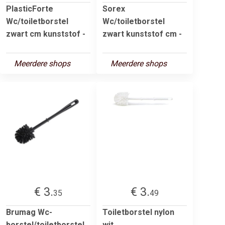
PlasticForte
Sorex
Wc/toiletborstel
Wc/toiletborstel
zwart cm kunststof -
zwart kunststof cm -
Meerdere shops
Meerdere shops
€ 3.
€ 3.
35
49
Brumag Wc-
Toiletborstel nylon
borstel/toiletborstel
wit