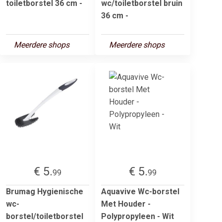
toiletborstel 36 cm -
wc/toiletborstel bruin
36 cm -
Meerdere shops
Meerdere shops
€ 5.
€ 5.
99
99
Brumag Hygienische
Aquavive Wc-borstel
wc-
Met Houder -
borstel/toiletborstel
Polypropyleen - Wit