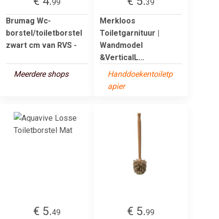
€ 4.
€ 5.
99
39
Brumag Wc-
Merkloos
borstel/toiletborstel
Toiletgarnituur |
zwart cm van RVS -
Wandmodel
&VerticalL...
Meerdere shops
Handdoekentoiletp
apier
€ 5.
€ 5.
49
99