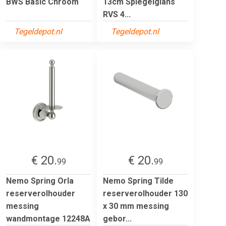
BWS Basic Chroom
13cm Spiegelglans
RVS 4...
Tegeldepot.nl
Tegeldepot.nl
€ 20.
€ 20.
99
99
Nemo Spring Orla
Nemo Spring Tilde
reserverolhouder
reserverolhouder 130
messing
x 30 mm messing
wandmontage 12248A
gebor...