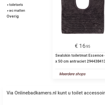
toiletsets
wc matten
Overig
€ 16
.95
Sealskin toiletmat Essence
x 50 cm antraciet 29443841
Meerdere shops
Via Onlinebadkamers.nl kunt u toilet accesso