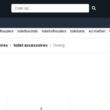
elhouders
toiletborstels
toiletrolhouders
toiletsets
wc matten
O
ires
toilet accessoires
Overig