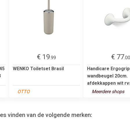
€ 19
€ 77
.99
.0
 45
WENKO Toiletset Brasil
Handicare Ergogrip
3
wandbeugel 20cm.
afdekkappen wit rv
OTTO
Meerdere shops
ires vinden van de volgende merken: