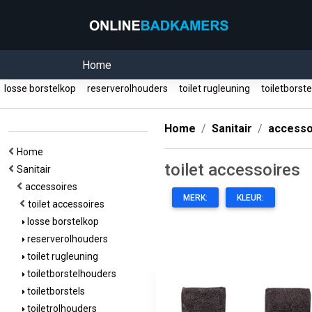
Home
losse borstelkop
reserverolhouders
toilet rugleuning
toiletborst
Home
Sanitair
accesso
Home
toilet accessoires
Sanitair
accessoires
MERK:
KLEUR:
toilet accessoires
losse borstelkop
reserverolhouders
toilet rugleuning
toiletborstelhouders
toiletborstels
toiletrolhouders