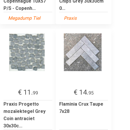
Copenhague 10X57
Chips Grey 30x30cm
P/S - Copenh...
0...
Megadump Tiel
Praxis
€ 11.
€ 14.
99
95
Praxis Progetto
Flaminia Crux Taupe
mozaïektegel Grey
7x28
Coin antraciet
30x30c...