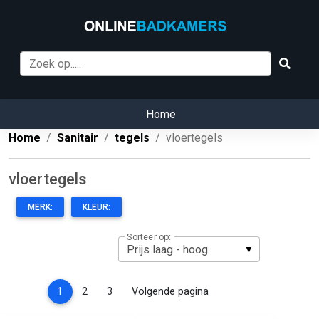
Home
Home
Sanitair
tegels
vloertegels
vloertegels
MERK:
KLEUR:
Sorteer op:
(current)
1
2
3
Volgende pagina