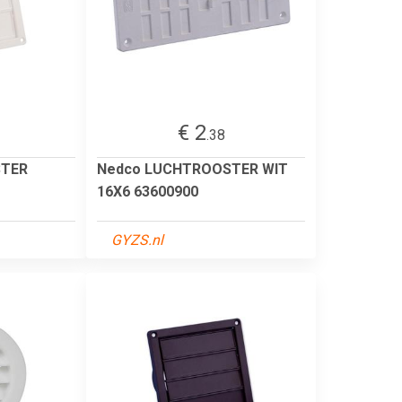
€ 2
.38
STER
Nedco LUCHTROOSTER WIT
16X6 63600900
GYZS.nl