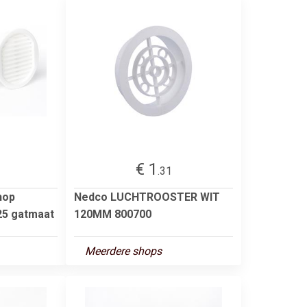
€ 1
.31
hop
Nedco LUCHTROOSTER WIT
25 gatmaat
120MM 800700
Meerdere shops