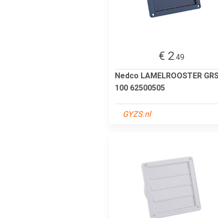
€ 2
.49
Nedco LAMELROOSTER GR
100 62500505
GYZS.nl