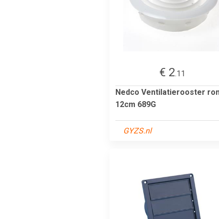
€ 2
.11
Nedco Ventilatierooster ro
12cm 689G
GYZS.nl