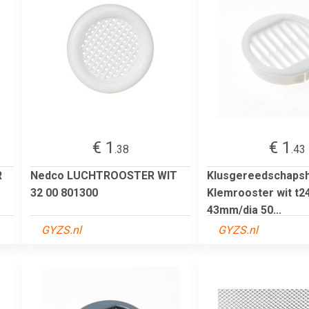
€ 1
€ 1
.38
.43
R
Nedco LUCHTROOSTER WIT
Klusgereedschaps
32 00 801300
Klemrooster wit t2
43mm/dia 50...
GYZS.nl
GYZS.nl