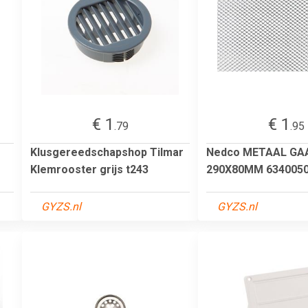
€ 1
€ 1
.79
.95
Klusgereedschapshop Tilmar
Nedco METAAL GA
Klemrooster grijs t243
290X80MM 634005
GYZS.nl
GYZS.nl