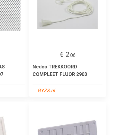
€ 2
.06
AS
Nedco TREKKOORD
07
COMPLEET FLUOR 2903
GYZS.nl