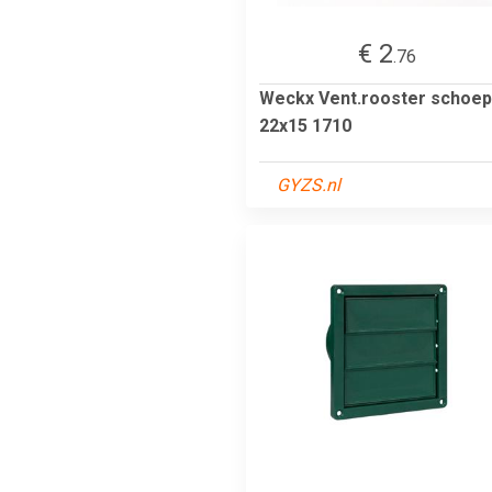
€ 2
.76
Weckx Vent.rooster schoep
22x15 1710
GYZS.nl