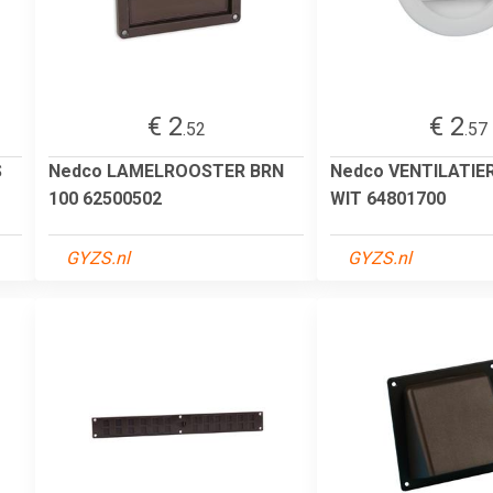
€ 2
€ 2
.52
.57
S
Nedco LAMELROOSTER BRN
Nedco VENTILATI
100 62500502
WIT 64801700
GYZS.nl
GYZS.nl