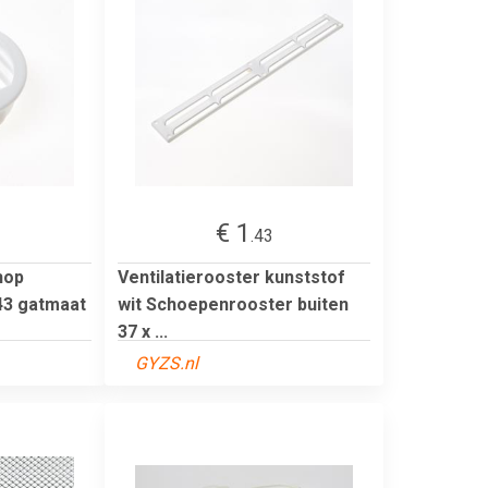
€ 1
.43
hop
Ventilatierooster kunststof
43 gatmaat
wit Schoepenrooster buiten
37 x ...
GYZS.nl