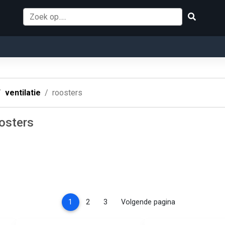
ventilatie
roosters
oosters
(current)
1
2
3
Volgende pagina