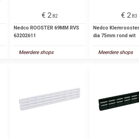
€ 2
€ 2
.82
.83
Nedco ROOSTER 69MM RVS
Nedco Klemrooster
63202611
dia 75mm rond wit
Meerdere shops
Meerdere shops