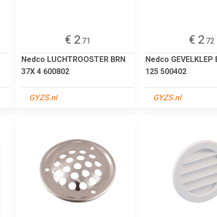
€ 2
€ 2
.71
.72
Nedco LUCHTROOSTER BRN
Nedco GEVELKLEP 
37X 4 600802
125 500402
GYZS.nl
GYZS.nl