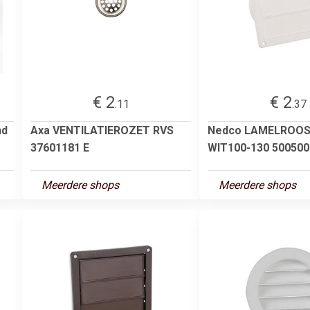
€ 2
€ 2
.11
.37
nd
Axa VENTILATIEROZET RVS
Nedco LAMELROO
37601181 E
WIT100-130 500500
Meerdere shops
Meerdere shops