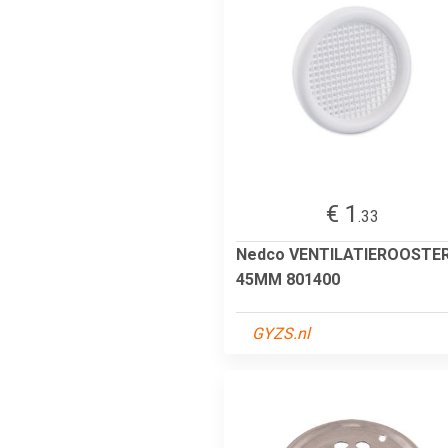
€ 1
.33
Nedco VENTILATIEROOSTE
45MM 801400
GYZS.nl