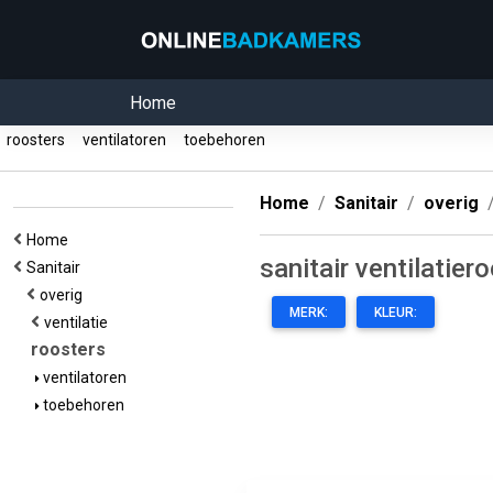
Home
roosters
ventilatoren
toebehoren
Home
Sanitair
overig
Home
sanitair ventilatier
Sanitair
overig
MERK:
KLEUR:
ventilatie
roosters
ventilatoren
toebehoren