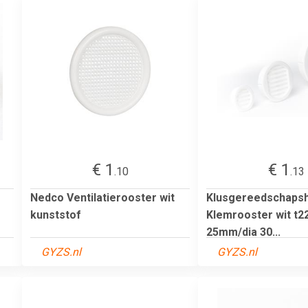
€ 1
€ 1
.10
.13
Nedco Ventilatierooster wit
Klusgereedschaps
kunststof
Klemrooster wit t2
25mm/dia 30...
GYZS.nl
GYZS.nl