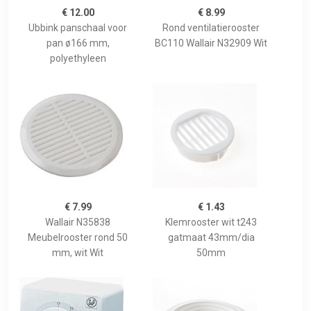
€ 12.00
€ 8.99
Ubbink panschaal voor
Rond ventilatierooster
pan ø166 mm,
BC110 Wallair N32909 Wit
polyethyleen
€ 7.99
€ 1.43
Wallair N35838
Klemrooster wit t243
Meubelrooster rond 50
gatmaat 43mm/dia
mm, wit Wit
50mm