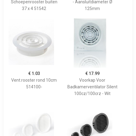
Schoepenrooster buiten
- Aansluitdiameter Ø
37 x 4 51542
125mm
€ 1.03
€ 17.99
Vent.rooster rond 10cm
Voorkap Voor
514100-
Badkamerventilator Silent
100cz/100crz - Wit