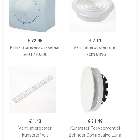
€ 72.95
€ 2.11
REB - Standenschakelaar
Ventilatierooster rond
5401270300
12cm 689G
€ 1.43
€ 31.49
Ventilatierooster
Kunststof Toevoerventiel
kunststof wit
Zehnder Comfovalve Luna