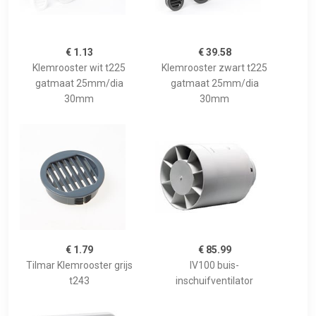
€ 1.13
€ 39.58
Klemrooster wit t225
Klemrooster zwart t225
gatmaat 25mm/dia
gatmaat 25mm/dia
30mm
30mm
€ 1.79
€ 85.99
Tilmar Klemrooster grijs
IV100 buis-
t243
inschuifventilator