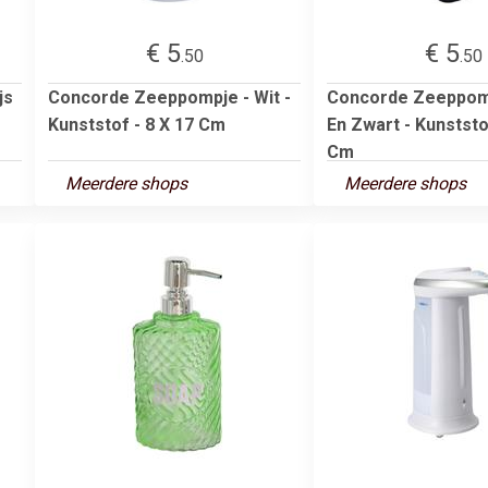
€ 5
€ 5
.50
.50
js
Concorde Zeeppompje - Wit -
Concorde Zeeppomp
Kunststof - 8 X 17 Cm
En Zwart - Kunststo
Cm
Meerdere shops
Meerdere shops