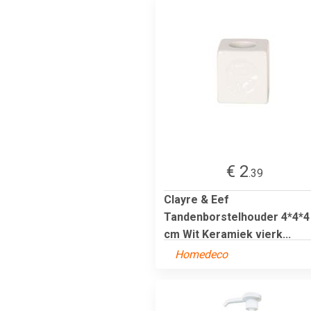
€ 2
.39
Clayre & Eef
Tandenborstelhouder 4*4*4
cm Wit Keramiek vierk...
Homedeco