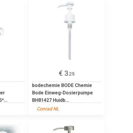
€ 3
.29
bodechemie BODE Chemie
er
Bode Einweg-Dosierpumpe
*...
BH81427 Huidb...
Conrad NL