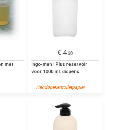
€ 4
.68
en met
Ingo-man | Plus reservoir
voor 1000 ml. dispens...
Handdoekentoiletpapier