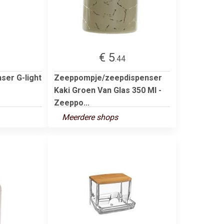
€ 5
.44
ser G-light
Zeeppompje/zeepdispenser
Kaki Groen Van Glas 350 Ml -
Zeeppo...
Meerdere shops