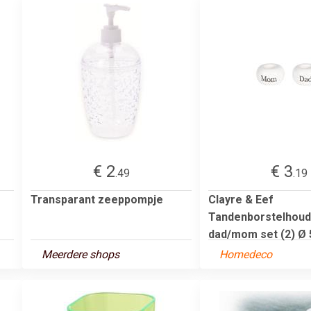
€ 2
€ 3
.49
.19
Transparant zeeppompje
Clayre & Eef
Tandenborstelhoud
dad/mom set (2) Ø 5
Meerdere shops
Homedeco