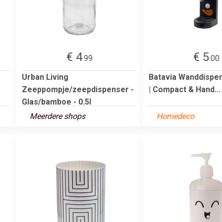
€ 4
€ 5
.99
.00
Urban Living
Batavia Wanddispen
Zeeppompje/zeepdispenser -
| Compact & Hand...
Glas/bamboe - 0.5l
Meerdere shops
Homedeco