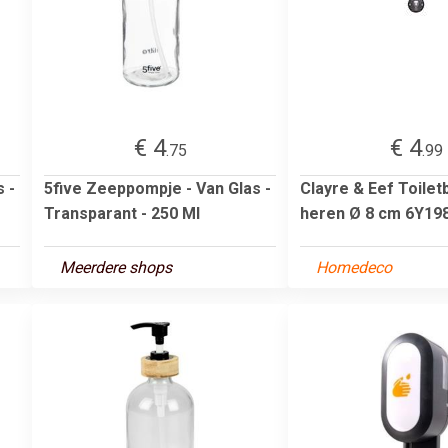
€ 4
€ 4
.75
.99
 -
5five Zeeppompje - Van Glas -
Clayre & Eef Toilet
Transparant - 250 Ml
heren Ø 8 cm 6Y19
Meerdere shops
Homedeco