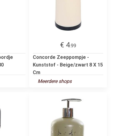
€ 4
.99
bordje
Concorde Zeeppompje -
80
Kunststof - Beige/zwart 8 X 15
Cm
Meerdere shops