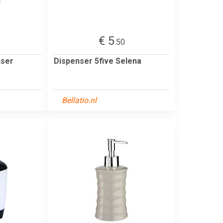
€ 5
.50
nser
Dispenser 5five Selena
Bellatio.nl