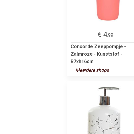
€ 4
.99
Concorde Zeeppompje -
Zalmroze - Kunststof -
B7xh16cm
Meerdere shops