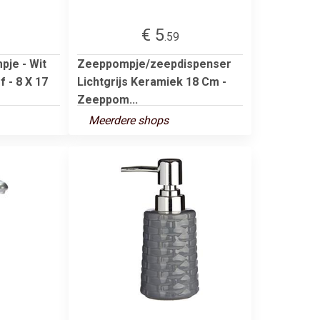
€ 5
.59
je - Wit
Zeeppompje/zeepdispenser
f - 8 X 17
Lichtgrijs Keramiek 18 Cm -
Zeeppom...
Meerdere shops