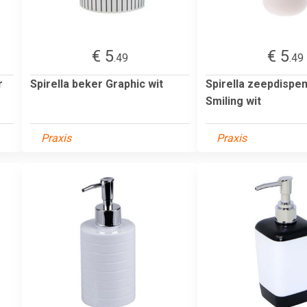
€ 5
€ 5
.49
.49
r
Spirella beker Graphic wit
Spirella zeepdispe
Smiling wit
Praxis
Praxis