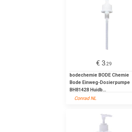
€ 3
.29
bodechemie BODE Chemie
Bode Einweg-Dosierpumpe
BH81428 Huidb...
Conrad NL