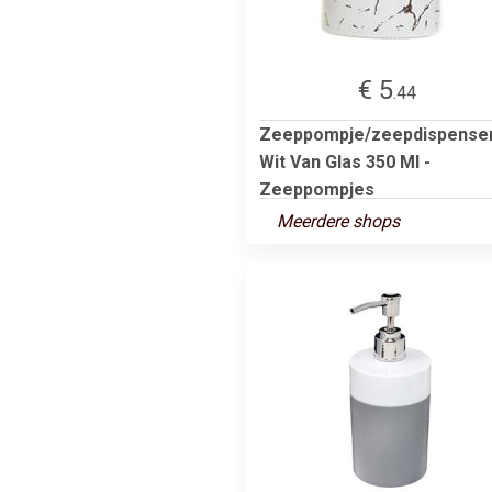
€ 5
.44
Zeeppompje/zeepdispense
Wit Van Glas 350 Ml -
Zeeppompjes
Meerdere shops