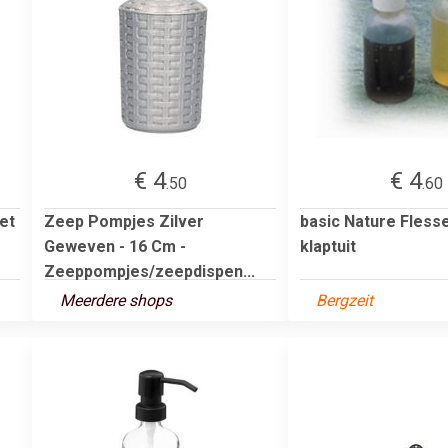
€ 4
€ 4
.50
.60
et
Zeep Pompjes Zilver
basic Nature Fless
Geweven - 16 Cm -
klaptuit
Zeeppompjes/zeepdispen...
Meerdere shops
Bergzeit