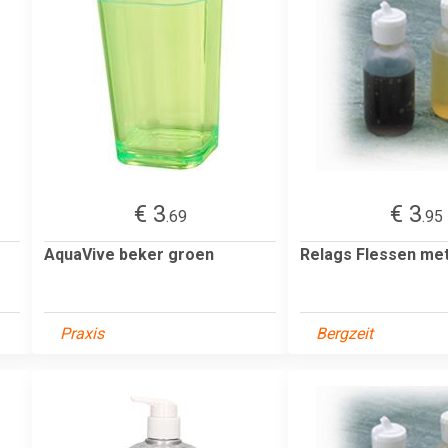
€ 3
€ 3
.69
.95
AquaVive beker groen
Relags Flessen met 
Praxis
Bergzeit