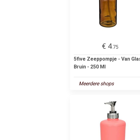
€ 4
.75
5five Zeeppompje - Van Glas
Bruin - 250 Ml
Meerdere shops