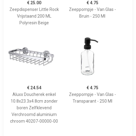
€ 25.00
€ 4.75
Zeepdispenser Little Rock
Zeeppompje - Van Glas -
Vrijstaand 200 ML
Bruin - 250 Ml
Polyresin Beige
€ 24.54
€ 4.75
Aluxx Doucherek enkel
Zeeppompje - Van Glas -
10.8x23.3x4.8cm zonder
Transparant - 250 Ml
boren Zelfklevend
Verchroomd aluminium
chroom 40207-00000-00