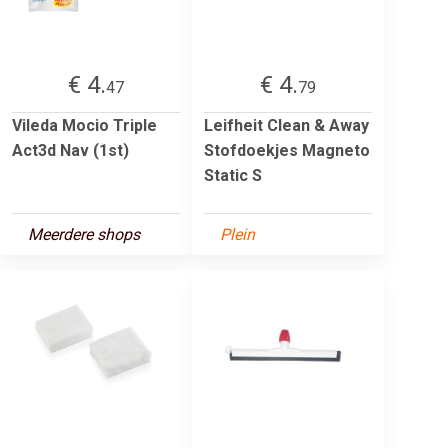
€ 4.
€ 4.
47
79
Vileda Mocio Triple
Leifheit Clean & Away
Act3d Nav (1st)
Stofdoekjes Magneto
Static S
Meerdere shops
Plein