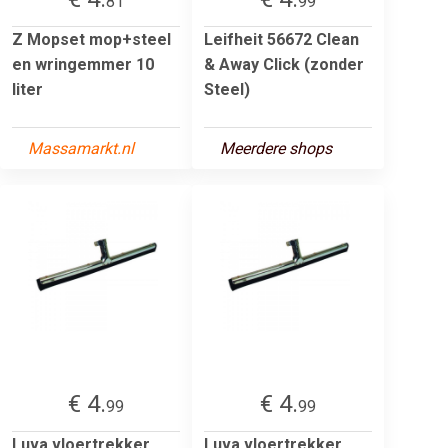
81
99
Z Mopset mop+steel
Leifheit 56672 Clean
en wringemmer 10
& Away Click (zonder
liter
Steel)
Massamarkt.nl
Meerdere shops
€ 4.
€ 4.
99
99
Luva vloertrekker
Luva vloertrekker