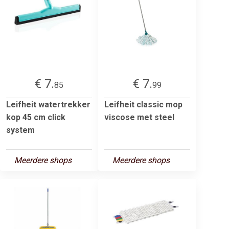
€ 7.
€ 7.
85
99
Leifheit watertrekker
Leifheit classic mop
kop 45 cm click
viscose met steel
system
Meerdere shops
Meerdere shops