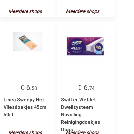
Meerdere shops
Meerdere shops
€ 6.
€ 6.
50
74
Linea Sweepy Net
Swiffer WetJet
Vliesdoekjes 45cm
Dweilsysteem
50st
Navulling
Reinigingdoekjes
Doos ...
Meerdere shops
Meerdere shops