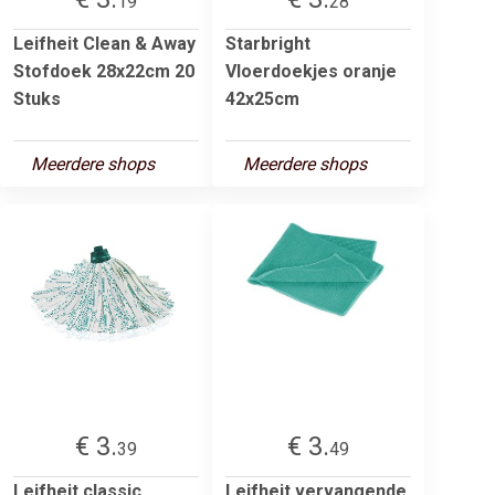
19
28
Leifheit Clean & Away
Starbright
Stofdoek 28x22cm 20
Vloerdoekjes oranje
Stuks
42x25cm
Meerdere shops
Meerdere shops
€ 3.
€ 3.
39
49
Leifheit classic
Leifheit vervangende