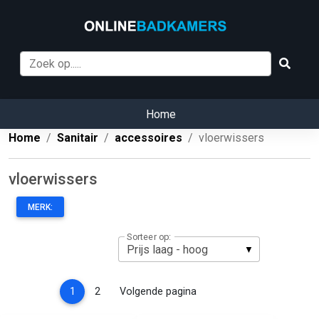
Home
Home
Sanitair
accessoires
vloerwissers
vloerwissers
MERK:
Sorteer op:
(current)
1
2
Volgende pagina