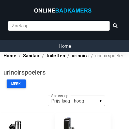
Home
Home
Sanitair
toiletten
urinoirs
urinoirspoeler
urinoirspoelers
MERK:
Sorteer op: