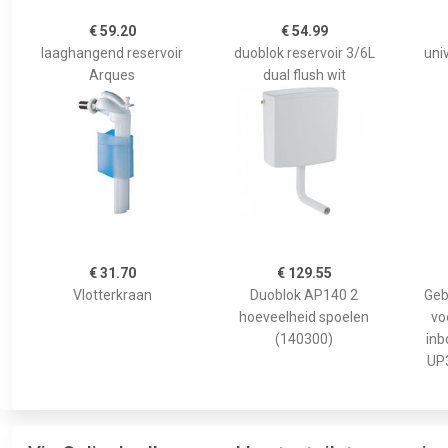
€ 59.20
€ 54.99
laaghangend reservoir
duoblok reservoir 3/6L
uni
Arques
dual flush wit
€ 31.70
€ 129.55
Vlotterkraan
Duoblok AP140 2
Geb
hoeveelheid spoelen
vo
(140300)
inb
UP3