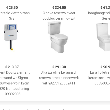
€ 25.50
€ 324.00
€ 61.
versele vlotterkraan
O.novo reservoir voor
hooghangend 
3/8
duobloc ceramic+ wit
Seill
€ 213.37
€ 291.30
€ 90.
erit Duofix Element
Jika Euroline keramisch
Lara Toiletre
or wand wc Sigma
reservoir met binnenwerk
keramisch - w
ouwreservoir 12cm
wit h8277120002411
00CB00E-
20 frontbediening
109392005