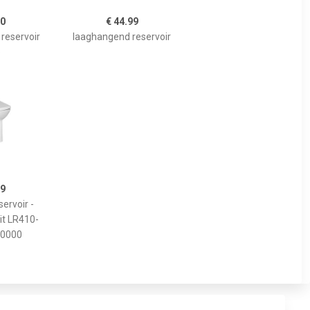
20
€ 44.99
reservoir
laaghangend reservoir
e
99
servoir -
it LR410-
0000