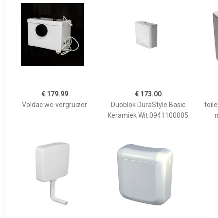
€ 179.99
€ 173.00
Voldac wc-vergruizer
Duoblok DuraStyle Basic
toil
Keramiek Wit 0941100005
m