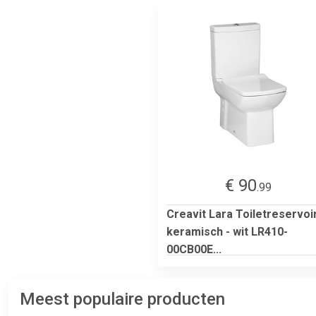
€ 90
.99
Creavit Lara Toiletreservoir
keramisch - wit LR410-
00CB00E...
Meest populaire producten