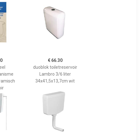
00
€ 66.30
eel
duoblok toiletreservoir
anisme
Lambro 3/6 liter
eramisch
34x41,5x13,7cm wit
ir