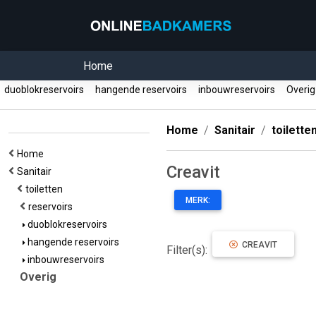
Home
duoblokreservoirs
hangende reservoirs
inbouwreservoirs
Overi
Home
Sanitair
toilette
Home
Creavit
Sanitair
toiletten
MERK:
reservoirs
duoblokreservoirs
hangende reservoirs
CREAVIT
Filter(s):
inbouwreservoirs
Overig