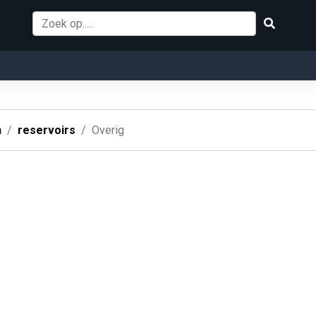
g
n
reservoirs
Overig