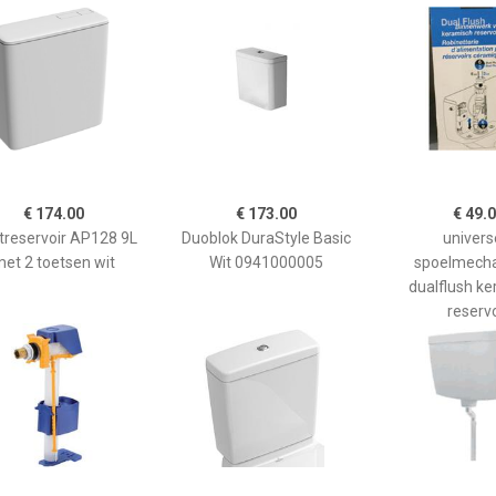
€ 174.00
€ 173.00
€ 49.
etreservoir AP128 9L
Duoblok DuraStyle Basic
univers
et 2 toetsen wit
Wit 0941000005
spoelmech
dualflush k
reservo