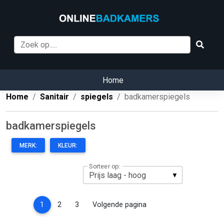
Home
Home
Sanitair
spiegels
badkamerspiegels
badkamerspiegels
MERK:
KLEUR:
Sorteer op:
(current)
1
2
3
Volgende pagina