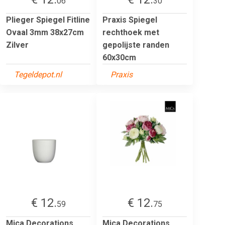
06
30
Plieger Spiegel Fitline
Praxis Spiegel
Ovaal 3mm 38x27cm
rechthoek met
Zilver
gepolijste randen
60x30cm
Tegeldepot.nl
Praxis
€ 12.
€ 12.
59
75
Mica Decorations
Mica Decorations