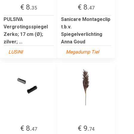
€ 8.
€ 8.
35
47
PULSIVA
Sanicare Montageclip
Vergrotingsspiegel
t.b.v.
Zerko; 17 cm (Ø);
Spiegelverlichting
zilver; ...
Anna Goud
LUSINI
Megadump Tiel
€ 8.
€ 9.
47
74