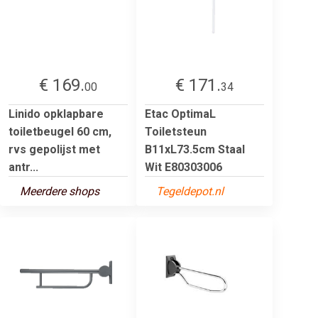
€ 169.
€ 171.
00
34
Linido opklapbare
Etac OptimaL
toiletbeugel 60 cm,
Toiletsteun
rvs gepolijst met
B11xL73.5cm Staal
antr...
Wit E80303006
Meerdere shops
Tegeldepot.nl