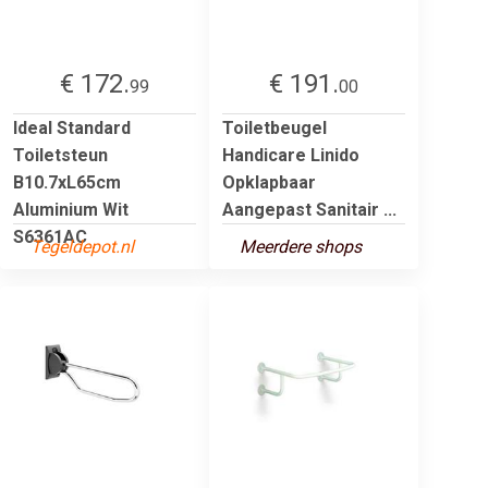
€ 172.
€ 191.
99
00
Ideal Standard
Toiletbeugel
Toiletsteun
Handicare Linido
B10.7xL65cm
Opklapbaar
Aluminium Wit
Aangepast Sanitair ...
S6361AC
Tegeldepot.nl
Meerdere shops