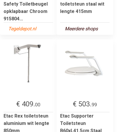
Safety Toiletbeugel
toiletsteun staal wit
opklapbaar Chroom
lengte 415mm
915804...
Tegeldepot.nl
Meerdere shops
€ 409.
€ 503.
00
99
Etac Rex toiletsteun
Etac Supporter
aluminium wit lengte
Toiletsteun
850mm
B60xL41.5cm Staal