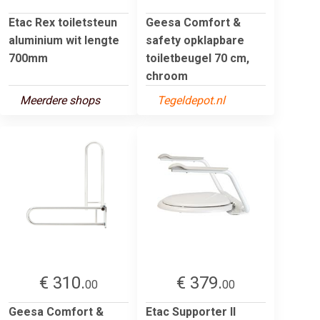
Etac Rex toiletsteun
Geesa Comfort &
aluminium wit lengte
safety opklapbare
700mm
toiletbeugel 70 cm,
chroom
Meerdere shops
Tegeldepot.nl
€ 310.
€ 379.
00
00
Geesa Comfort &
Etac Supporter II