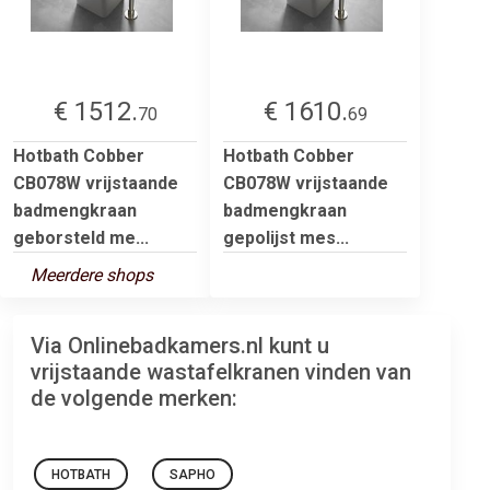
€ 1512.
€ 1610.
70
69
Hotbath Cobber
Hotbath Cobber
CB078W vrijstaande
CB078W vrijstaande
badmengkraan
badmengkraan
geborsteld me...
gepolijst mes...
Meerdere shops
Via Onlinebadkamers.nl kunt u
vrijstaande wastafelkranen vinden van
de volgende merken:
HOTBATH
SAPHO