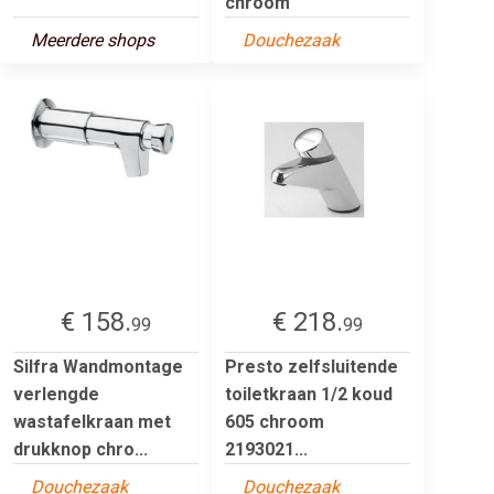
chroom
Meerdere shops
Douchezaak
€ 158.
€ 218.
99
99
Silfra Wandmontage
Presto zelfsluitende
verlengde
toiletkraan 1/2 koud
wastafelkraan met
605 chroom
drukknop chro...
2193021...
Douchezaak
Douchezaak