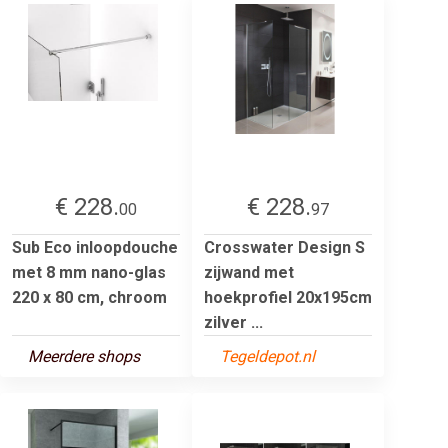
€ 228.
€ 228.
00
97
Sub Eco inloopdouche
Crosswater Design S
met 8 mm nano-glas
zijwand met
220 x 80 cm, chroom
hoekprofiel 20x195cm
zilver ...
Meerdere shops
Tegeldepot.nl