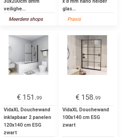
30x200cm 8mm
x 8 mm nano helder
veilighe...
glas...
Meerdere shops
Praxis
€ 151.
€ 158.
99
99
VidaXL Douchewand
VidaXL Douchewand
inklapbaar 2 panelen
100x140 cm ESG
120x140 cm ESG
zwart
zwart