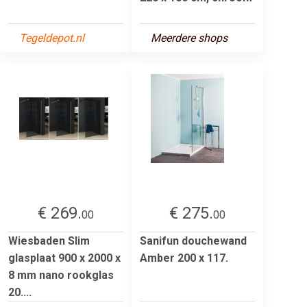
Tegeldepot.nl
Meerdere shops
€ 269.
€ 275.
00
00
Wiesbaden Slim
Sanifun douchewand
glasplaat 900 x 2000 x
Amber 200 x 117.
8 mm nano rookglas
20....