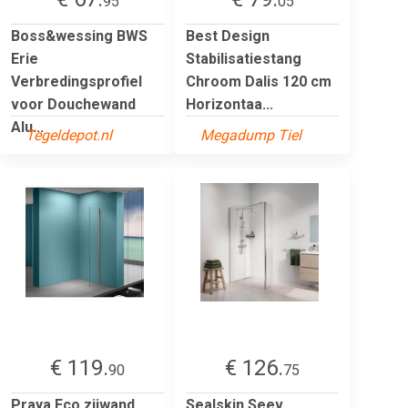
95
05
Boss&wessing BWS
Best Design
Erie
Stabilisatiestang
Verbredingsprofiel
Chroom Dalis 120 cm
voor Douchewand
Horizontaa...
Alu...
Tegeldepot.nl
Megadump Tiel
€ 119.
€ 126.
90
75
Praya Eco zijwand
Sealskin Seev