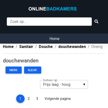
Home
Home
Sanitair
Douche
douchewanden
Overig
douchewanden
MERK:
KLEUR:
Sorteer op:
(current)
1
2
3
Volgende pagina