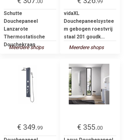
€ 307.
€ 326.
00
99
Schutte
vidaXL
Douchepaneel
Douchepaneelsystee
Lanzarote
m gebogen roestvrij
Thermostatische
staal 201 goudk...
Douchekraan ...
Meerdere shops
Meerdere shops
€ 349.
€ 355.
99
00
Douchepaneel
Lacus Douchepaneel