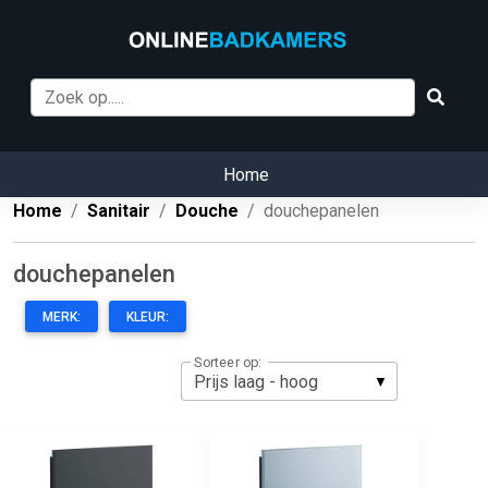
Home
Home
Sanitair
Douche
douchepanelen
douchepanelen
MERK:
KLEUR:
Sorteer op: