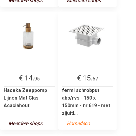
Meerdere shops
Meerdere shops
€ 14.
€ 15.
95
67
Haceka Zeeppomp
fermi schrobput
Lijnen Mat Glas
abs/rvs - 150 x
Acaciahout
150mm - nr.619 - met
zijuitl...
Meerdere shops
Homedeco