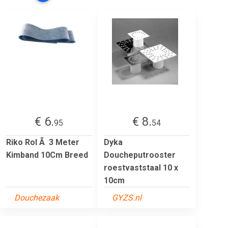
€ 6.
€ 8.
95
54
Riko Rol Ã 3 Meter
Dyka
Kimband 10Cm Breed
Doucheputrooster
roestvaststaal 10 x
10cm
Douchezaak
GYZS.nl