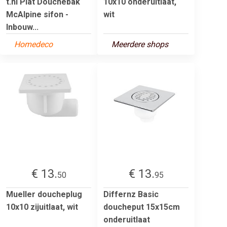
t.nl Plat Douchebak
10x10 onderuitlaat,
McAlpine sifon -
wit
Inbouw...
Homedeco
Meerdere shops
€ 13.
€ 13.
50
95
Mueller doucheplug
Differnz Basic
10x10 zijuitlaat, wit
doucheput 15x15cm
onderuitlaat