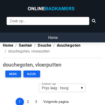
Home
Home
Sanitair
Douche
douchegoten
douchegoten, vloerputten
douchegoten, vloerputten
MERK:
KLEUR:
Sorteer op:
(current)
1
2
3
Volgende pagina