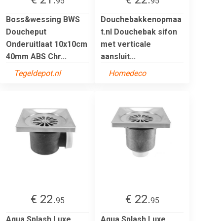
95
95
Boss&wessing BWS
Douchebakkenopmaa
Doucheput
t.nl Douchebak sifon
Onderuitlaat 10x10cm
met verticale
40mm ABS Chr...
aansluit...
Tegeldepot.nl
Homedeco
€ 22.
€ 22.
95
95
Aqua Splash Luxe
Aqua Splash Luxe