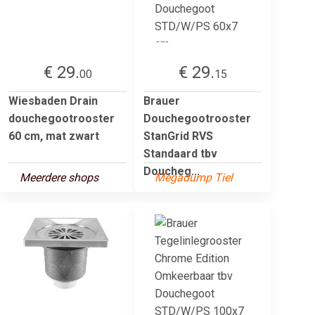
€ 29.
€ 29.
00
15
Wiesbaden Drain
Brauer
douchegootrooster
Douchegootrooster
60 cm, mat zwart
StanGrid RVS
Standaard tbv
Doucheg...
Meerdere shops
Megadump Tiel