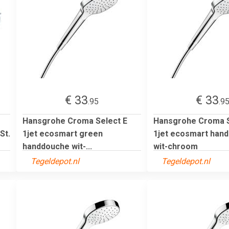
€ 33
€ 33
.95
.9
Hansgrohe Croma Select E
Hansgrohe Croma S
St.
1jet ecosmart green
1jet ecosmart han
handdouche wit-...
wit-chroom
Tegeldepot.nl
Tegeldepot.nl