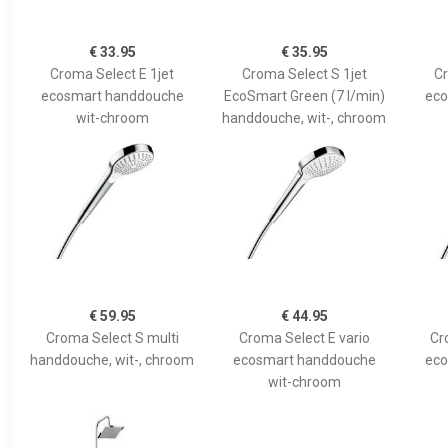
€ 33.95
€ 35.95
Croma Select E 1jet
Croma Select S 1jet
Cr
ecosmart handdouche
EcoSmart Green (7 l/min)
eco
wit-chroom
handdouche, wit-, chroom
€ 59.95
€ 44.95
Croma Select S multi
Croma Select E vario
Cr
handdouche, wit-, chroom
ecosmart handdouche
eco
wit-chroom