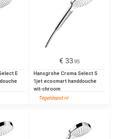
€ 33
5
.95
elect E
Hansgrohe Croma Select S
ddouche
1jet ecosmart handdouche
wit-chroom
Tegeldepot.nl