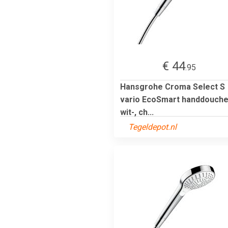
€ 44
.95
Hansgrohe Croma Select S
vario EcoSmart handdouche
wit-, ch...
Tegeldepot.nl