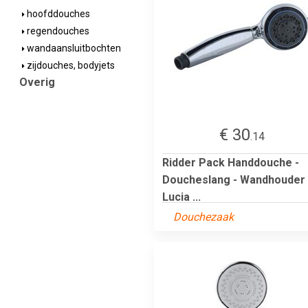
hoofddouches
regendouches
wandaansluitbochten
zijdouches, bodyjets
Overig
€ 30
.14
Ridder Pack Handdouche -
Doucheslang - Wandhouder 
Lucia ...
Douchezaak