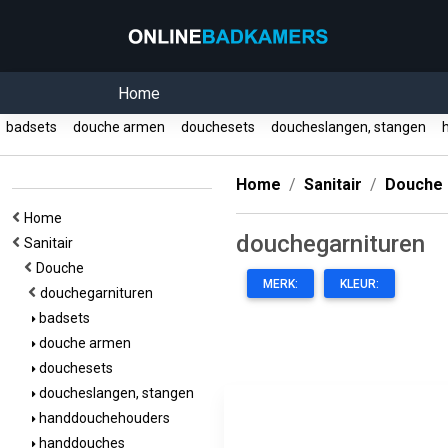
Home
badsets
douche armen
douchesets
doucheslangen, stangen
h
Home
Sanitair
Douche
Home
douchegarnituren
Sanitair
Douche
MERK:
KLEUR:
douchegarnituren
badsets
douche armen
douchesets
doucheslangen, stangen
handdouchehouders
handdouches