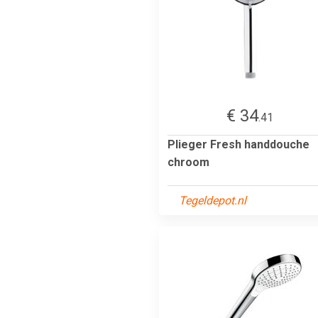
€ 34
.41
Plieger Fresh handdouche
chroom
Tegeldepot.nl