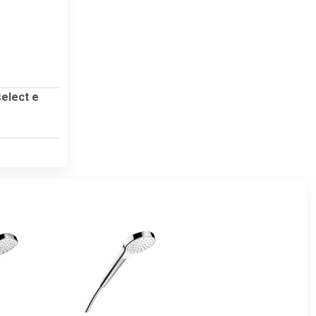
3
elect e