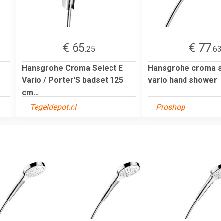
€ 65
€ 77
.25
.6
Hansgrohe Croma Select E
Hansgrohe croma s
Vario / Porter'S badset 125
vario hand shower
cm...
Tegeldepot.nl
Proshop