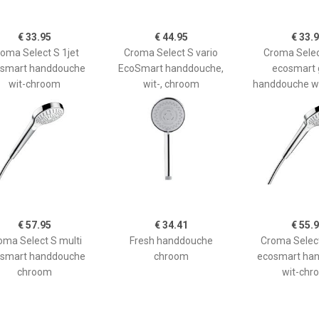
€ 33.95
€ 44.95
€ 33.
oma Select S 1jet
Croma Select S vario
Croma Selec
smart handdouche
EcoSmart handdouche,
ecosmart 
wit-chroom
wit-, chroom
handdouche w
€ 57.95
€ 34.41
€ 55.
oma Select S multi
Fresh handdouche
Croma Select
smart handdouche
chroom
ecosmart ha
chroom
wit-chr