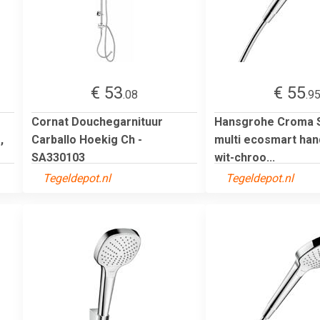
€ 53
€ 55
.08
.9
Cornat Douchegarnituur
Hansgrohe Croma S
,
Carballo Hoekig Ch -
multi ecosmart ha
SA330103
wit-chroo...
Tegeldepot.nl
Tegeldepot.nl