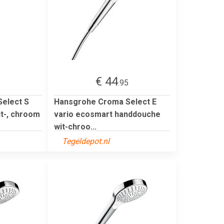
€ 44
5
.95
elect S
Hansgrohe Croma Select E
it-, chroom
vario ecosmart handdouche
wit-chroo...
Tegeldepot.nl