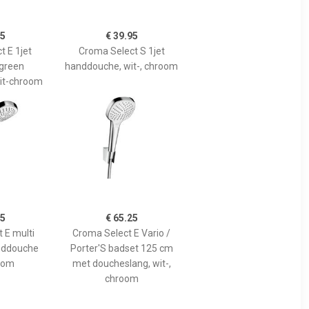
95
€ 39.95
t E 1jet
Croma Select S 1jet
green
handdouche, wit-, chroom
it-chroom
95
€ 65.25
 E multi
Croma Select E Vario /
nddouche
Porter'S badset 125 cm
oom
met doucheslang, wit-,
chroom