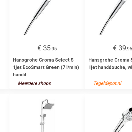
€ 35
€ 39
.95
.9
Hansgrohe Croma Select S
Hansgrohe Croma S
1jet EcoSmart Green (7 l/min)
1jet handdouche, w
handd...
Meerdere shops
Tegeldepot.nl