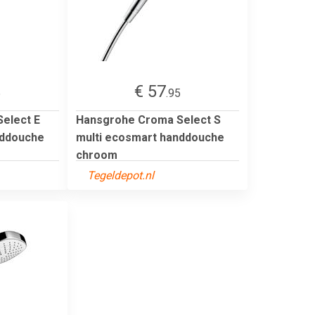
€ 57
5
.95
elect E
Hansgrohe Croma Select S
nddouche
multi ecosmart handdouche
chroom
Tegeldepot.nl