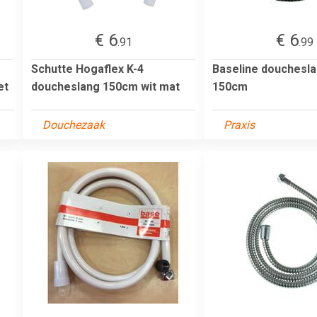
€ 6
€ 6
.91
.99
Schutte Hogaflex K-4
Baseline douchesl
et
doucheslang 150cm wit mat
150cm
Douchezaak
Praxis