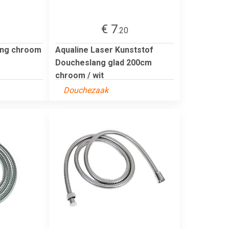
€ 7
.20
ang chroom
Aqualine Laser Kunststof
Doucheslang glad 200cm
chroom / wit
Douchezaak