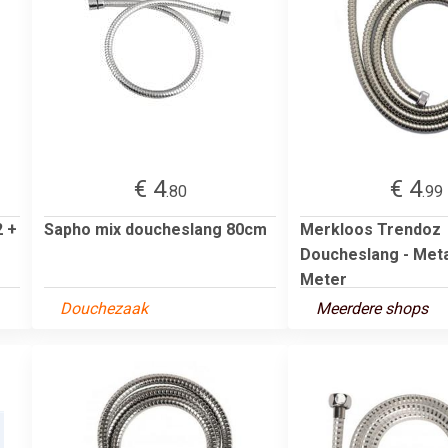
€ 4
€ 4
.80
.99
2 +
Sapho mix doucheslang 80cm
Merkloos Trendoz
Doucheslang - Metaa
Meter
Douchezaak
Meerdere shops