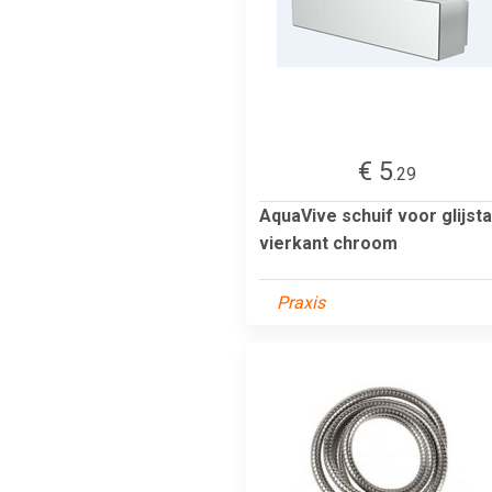
€ 5
.29
AquaVive schuif voor glijst
vierkant chroom
Praxis