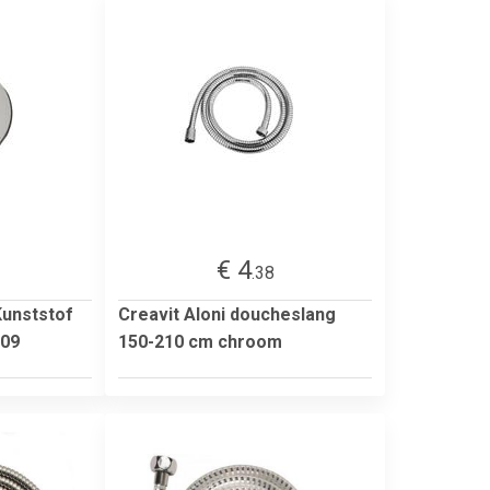
€ 4
.38
Kunststof
Creavit Aloni doucheslang
009
150-210 cm chroom