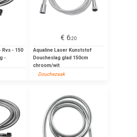
€ 6
.20
 Rvs - 150
Aqualine Laser Kunststof
g -
Doucheslag glad 150cm
chroom/wit
Douchezaak