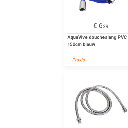
€ 6
.29
AquaVive doucheslang PVC
150cm blauw
Praxis