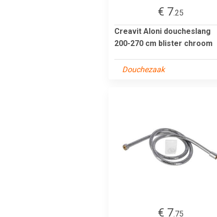
€ 7
.25
Creavit Aloni doucheslang
200-270 cm blister chroom
Douchezaak
€ 7
.75