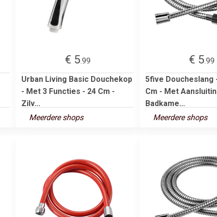
€ 5
€ 5
.99
.99
Urban Living Basic Douchekop
5five Doucheslang -
- Met 3 Functies - 24 Cm -
Cm - Met Aansluitin
Zilv...
Badkame...
Meerdere shops
Meerdere shops