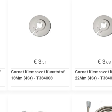
€ 3
€ 3
.51
.68
f
Cornat Klemrozet Kunststof
Cornat Klemrozet 
18Mm (4St) - T384008
22Mm (4St) - T384