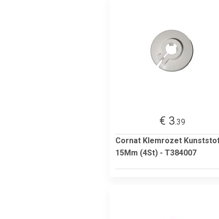
€ 3
.39
Cornat Klemrozet Kunststo
15Mm (4St) - T384007