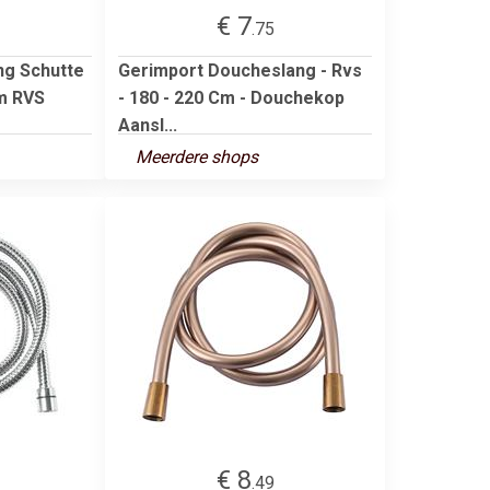
€ 7
.75
ng Schutte
Gerimport Doucheslang - Rvs
m RVS
- 180 - 220 Cm - Douchekop
Aansl...
Meerdere shops
€ 8
.49