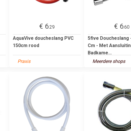
€ 6
€ 6
.29
.60
AquaVive doucheslang PVC
5five Doucheslang -
150cm rood
Cm - Met Aansluitin
Badkame...
Praxis
Meerdere shops