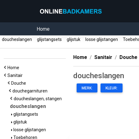
Home
doucheslangen
glijstangsets
glijstuk
losse glijstangen
Toebeh
Home
Sanitair
Douche
Home
doucheslangen
Sanitair
Douche
MERK:
KLEUR:
douchegarnituren
doucheslangen, stangen
doucheslangen
glijstangsets
glijstuk
losse glijstangen
Toebehoren