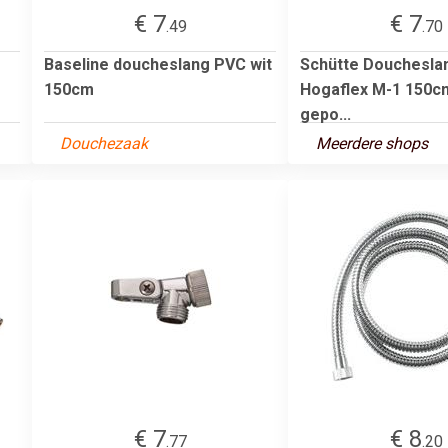
€ 7
€ 7
.49
.70
Baseline doucheslang PVC wit
Schütte Douchesla
150cm
Hogaflex M-1 150c
gepo...
Douchezaak
Meerdere shops
€ 7
€ 8
.77
.20