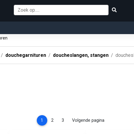
oren
douchegarnituren
doucheslangen, stangen
douches
(current)
1
2
3
Volgende pagina