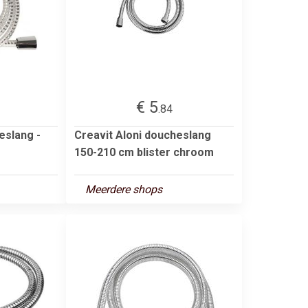
€ 5
.84
eslang -
Creavit Aloni doucheslang
150-210 cm blister chroom
Meerdere shops