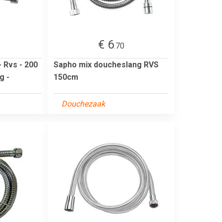
€ 6
.70
 Rvs - 200
Sapho mix doucheslang RVS
g -
150cm
Douchezaak