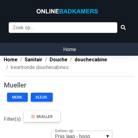
Home
Home
Sanitair
Douche
douchecabine
kwartronde douchecabines
Mueller
MERK:
KLEUR:
MUELLER
Filter(s):
Sorteer op: