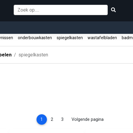
wnissen
onderbouwkasten
spiegelkasten
wastafelbladen
badme
belen
spiegelkasten
(current)
1
2
3
Volgende pagina