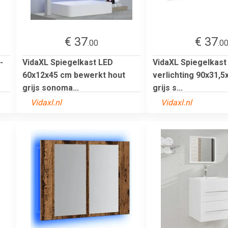
€ 37
€ 37
.00
.0
-
VidaXL Spiegelkast LED
VidaXL Spiegelkast
60x12x45 cm bewerkt hout
verlichting 90x31,
grijs sonoma...
grijs s...
Vidaxl.nl
Vidaxl.nl