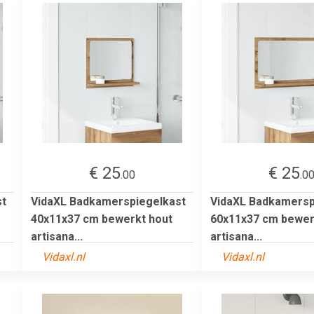
€ 25
€ 25
.00
.0
st
VidaXL Badkamerspiegelkast
VidaXL Badkamersp
40x11x37 cm bewerkt hout
60x11x37 cm bewer
artisana...
artisana...
Vidaxl.nl
Vidaxl.nl