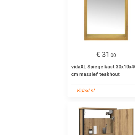
€ 31
.00
vidaXL Spiegelkast 30x10x4
cm massief teakhout
Vidaxl.nl