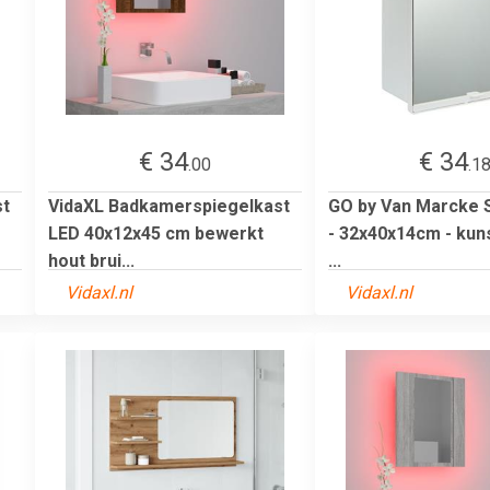
€ 34
€ 34
.00
.1
st
VidaXL Badkamerspiegelkast
GO by Van Marcke 
LED 40x12x45 cm bewerkt
- 32x40x14cm - kuns
hout brui...
...
Vidaxl.nl
Vidaxl.nl