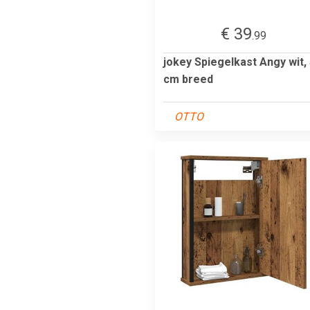
€ 39
.99
jokey Spiegelkast Angy wit,
cm breed
OTTO