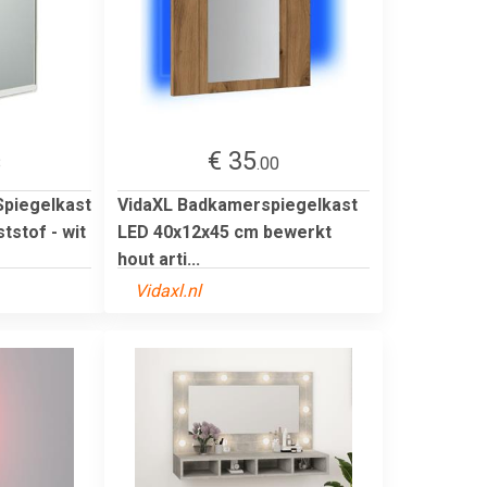
€ 35
8
.00
Spiegelkast
VidaXL Badkamerspiegelkast
tstof - wit
LED 40x12x45 cm bewerkt
hout arti...
Vidaxl.nl