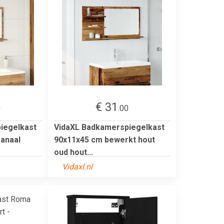
€ 31
0
.00
iegelkast
VidaXL Badkamerspiegelkast
sanaal
90x11x45 cm bewerkt hout
oud hout...
Vidaxl.nl