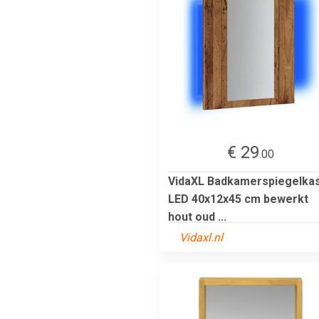
€ 29
.00
VidaXL Badkamerspiegelka
LED 40x12x45 cm bewerkt
hout oud ...
Vidaxl.nl