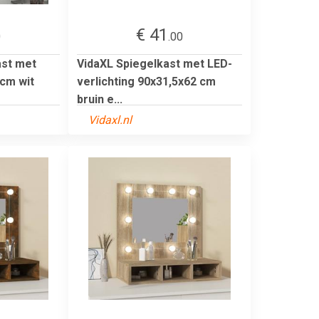
€ 41
0
.00
st met
VidaXL Spiegelkast met LED-
 cm wit
verlichting 90x31,5x62 cm
bruin e...
Vidaxl.nl