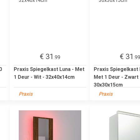
€ 31
€ 31
.99
.9
0
Praxis Spiegelkast Luna - Met
Praxis Spiegelkast
1 Deur - Wit - 32x40x14cm
Met 1 Deur - Zwart 
30x30x15cm
Praxis
Praxis