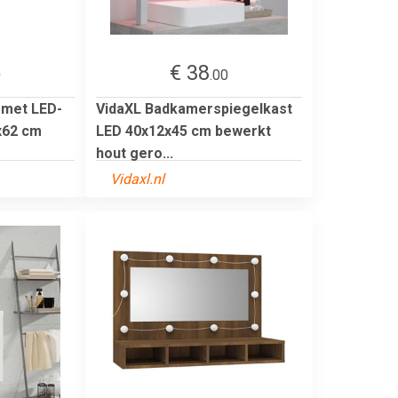
€ 38
0
.00
 met LED-
VidaXL Badkamerspiegelkast
5x62 cm
LED 40x12x45 cm bewerkt
hout gero...
Vidaxl.nl