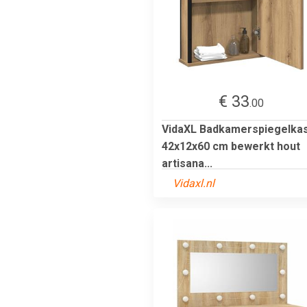
€ 33
.00
VidaXL Badkamerspiegelka
42x12x60 cm bewerkt hout
artisana...
Vidaxl.nl