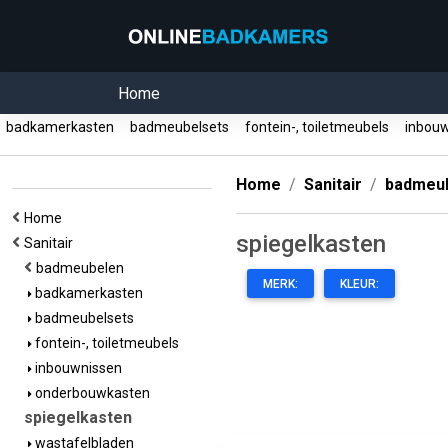
Home
badkamerkasten
badmeubelsets
fontein-, toiletmeubels
inbou
Home
Sanitair
badmeu
Home
spiegelkasten
Sanitair
badmeubelen
MERK:
KLEUR:
badkamerkasten
badmeubelsets
fontein-, toiletmeubels
inbouwnissen
onderbouwkasten
spiegelkasten
wastafelbladen