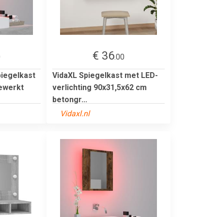
€ 36
0
.00
iegelkast
VidaXL Spiegelkast met LED-
ewerkt
verlichting 90x31,5x62 cm
betongr...
Vidaxl.nl