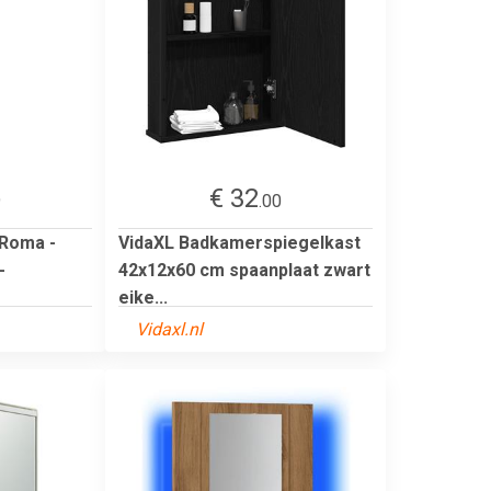
€ 32
9
.00
 Roma -
VidaXL Badkamerspiegelkast
-
42x12x60 cm spaanplaat zwart
eike...
Vidaxl.nl