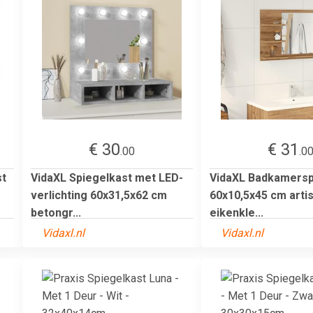
€ 30
€ 31
.00
.0
st
VidaXL Spiegelkast met LED-
VidaXL Badkamersp
verlichting 60x31,5x62 cm
60x10,5x45 cm arti
betongr...
eikenkle...
Vidaxl.nl
Vidaxl.nl