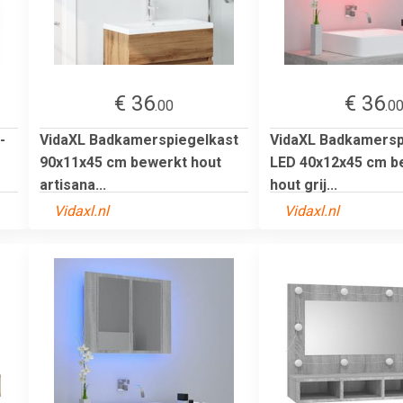
€ 36
€ 36
.00
.0
-
VidaXL Badkamerspiegelkast
VidaXL Badkamersp
90x11x45 cm bewerkt hout
LED 40x12x45 cm b
artisana...
hout grij...
Vidaxl.nl
Vidaxl.nl