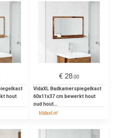
€ 28
0
.00
iegelkast
VidaXL Badkamerspiegelkast
kt hout
60x11x37 cm bewerkt hout
oud hout...
Vidaxl.nl