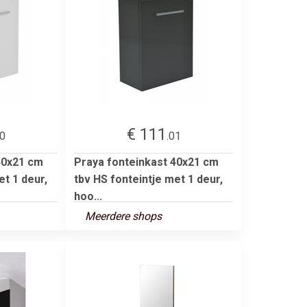
€ 111
00
.01
40x21 cm
Praya fonteinkast 40x21 cm
et 1 deur,
tbv HS fonteintje met 1 deur,
hoo...
Meerdere shops