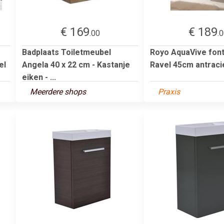
€ 169
€ 189
.00
.
Badplaats Toiletmeubel
Royo AquaVive font
el
Angela 40 x 22 cm - Kastanje
Ravel 45cm antraci
eiken - ...
Meerdere shops
Praxis