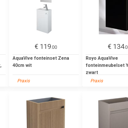
€ 119
€ 134
.00
.
AquaVive fonteinset Zena
Royo AquaVive
,
40cm wit
fonteinmeubelset 
zwart
Praxis
Praxis