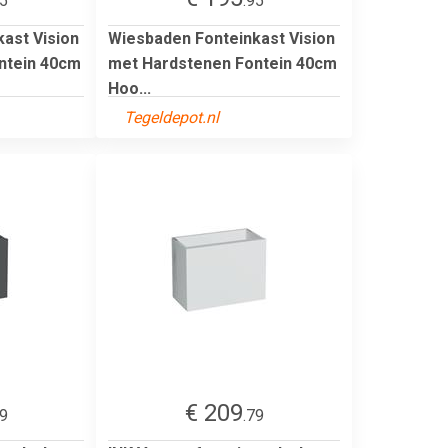
95
.95
ast Vision
Wiesbaden Fonteinkast Vision
ntein 40cm
met Hardstenen Fontein 40cm
Hoo...
Tegeldepot.nl
€ 209
79
.79