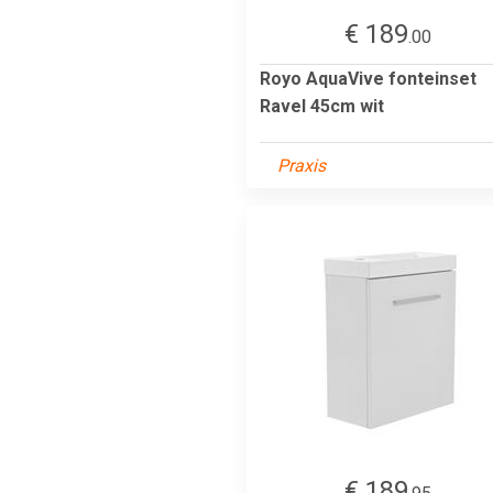
€ 189
.00
Royo AquaVive fonteinset
Ravel 45cm wit
Praxis
€ 189