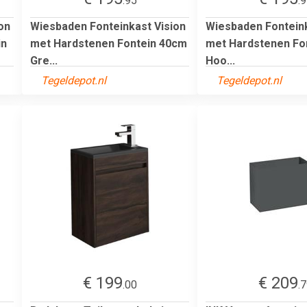
.95
.
on
Wiesbaden Fonteinkast Vision
Wiesbaden Fonteink
in
met Hardstenen Fontein 40cm
met Hardstenen Fo
Gre...
Hoo...
Tegeldepot.nl
Tegeldepot.nl
€ 199
€ 209
.00
.