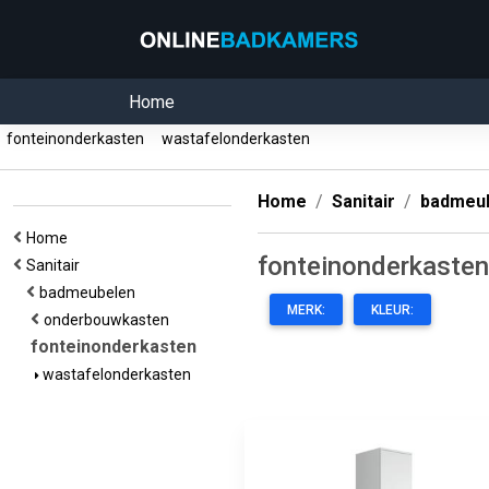
Home
fonteinonderkasten
wastafelonderkasten
Home
Sanitair
badmeu
Home
fonteinonderkasten
Sanitair
badmeubelen
MERK:
KLEUR:
onderbouwkasten
fonteinonderkasten
wastafelonderkasten