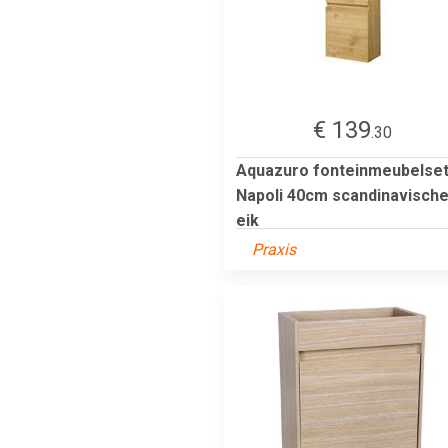
€ 139
.30
Aquazuro fonteinmeubelse
Napoli 40cm scandinavisch
eik
Praxis