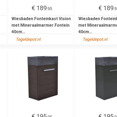
€ 189
€ 189
.95
.
Wiesbaden Fonteinkast Vision
Wiesbaden Fonteink
met Mineraalmarmer Fontein
met Mineraalmarme
40cm...
40cm...
Tegeldepot.nl
Tegeldepot.nl
€ 195
€ 195