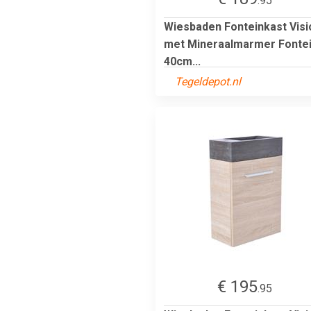
.95
Wiesbaden Fonteinkast Visi
met Mineraalmarmer Fonte
40cm...
Tegeldepot.nl
€ 195
.95