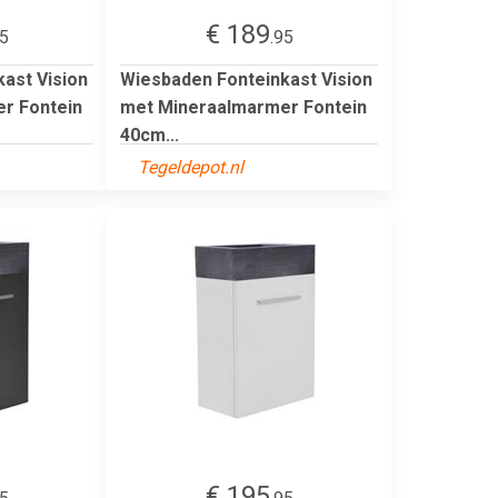
€ 189
95
.95
ast Vision
Wiesbaden Fonteinkast Vision
r Fontein
met Mineraalmarmer Fontein
40cm...
Tegeldepot.nl
€ 195