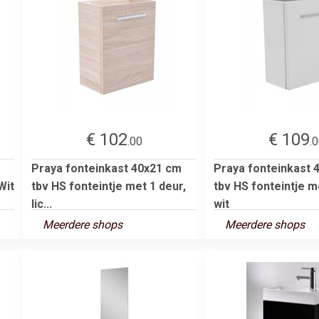
€ 102
€ 109
.00
.
Praya fonteinkast 40x21 cm
Praya fonteinkast 
Wit
tbv HS fonteintje met 1 deur,
tbv HS fonteintje m
lic...
wit
Meerdere shops
Meerdere shops