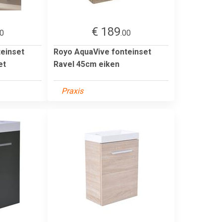
€ 189
00
.00
einset
Royo AquaVive fonteinset
et
Ravel 45cm eiken
Praxis