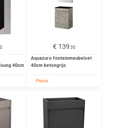
€ 139
00
.30
Aquazuro fonteinmeubelset
Young 40cm
40cm betongrijs
Praxis