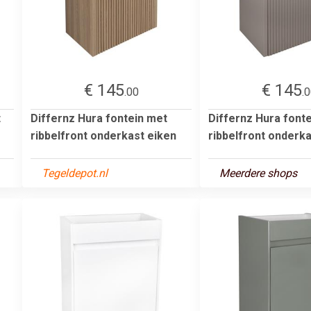
€ 145
€ 145
.00
.
t
Differnz Hura fontein met
Differnz Hura font
e
ribbelfront onderkast eiken
ribbelfront onderka
Tegeldepot.nl
Meerdere shops