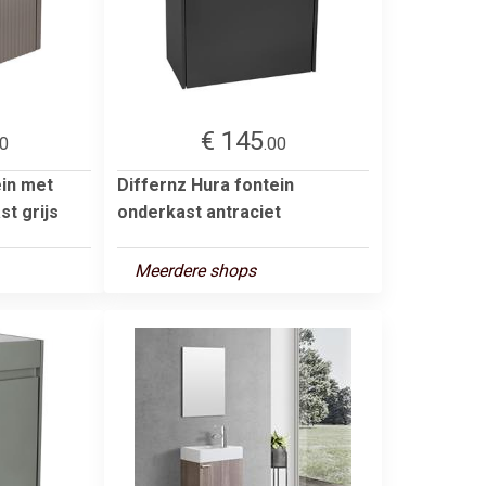
€ 145
00
.00
ein met
Differnz Hura fontein
st grijs
onderkast antraciet
Meerdere shops