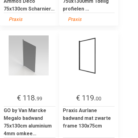
Ammos Deco
750x1300mm 1delig
75x130cm Scharnier...
profielen ...
Praxis
Praxis
€ 118.
€ 119.
99
00
GO by Van Marcke
Praxis Aurlane
Megalo badwand
badwand mat zwarte
75x130cm aluminium
frame 130x75cm
4mm omkee...