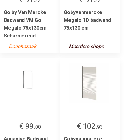
33
33
Go by Van Marcke
Gobyvanmarcke
Badwand VM Go
Megalo 1D badwand
Megalo 75x130cm
75x130 cm
Scharnierend ...
Douchezaak
Meerdere shops
€ 99.
€ 102.
00
93
Aquavive Badwand
Gobyvanmarcke