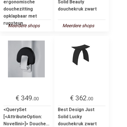
ergonomische
Solid Beauty
douchezitting
douchekruk zwart
opklapbaar met
rugsteun...
Meerdere shops
Meerdere shops
€ 349.
€ 362.
00
00
<QuerySet
Best Design Just
[<AttributeOption:
Solid Lucky
Novellini>]> Douche...
douchekruk zwart