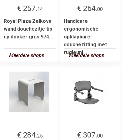
€ 257.
€ 264.
14
00
Royal Plaza Zelkova
Handicare
wand douchezitje tip
ergonomische
up donker grijs 974...
opklapbare
douchezitting met
rugleuni...
Meerdere shops
Meerdere shops
€ 284.
€ 307.
25
00