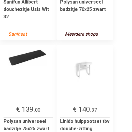
Sanifun Allibert
Polysan universeel
douchezitje Usis Wit
badzitje 70x25 zwart
32.
Saniheat
Meerdere shops
€ 139.
€ 140.
00
37
Polysan universeel
Linido hulppootset tbv
badzitje 75x25 zwart
douche-zitting