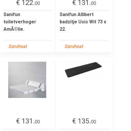
€ 122.
€ 131.
00
00
Sanifun
Sanifun Allibert
toiletverhoger
badzitje Usis Wit 73 x
AmÃ©lie.
22.
Saniheat
Saniheat
€ 131.
€ 135.
00
00