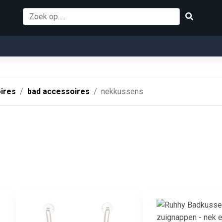
ires
bad accessoires
nekkussens