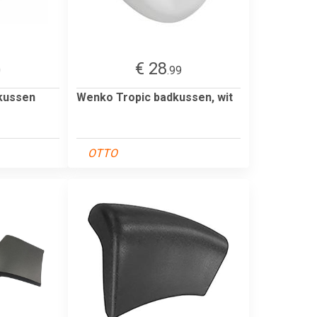
€ 28
0
.99
dkussen
Wenko Tropic badkussen, wit
OTTO