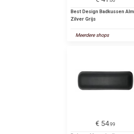
.00
Best Design Badkussen Al
Zilver Grijs
Meerdere shops
€ 54
.99