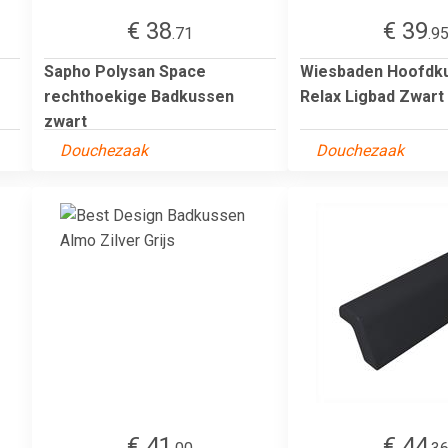
€ 38
€ 39
.71
.9
Sapho Polysan Space
Wiesbaden Hoofdk
rechthoekige Badkussen
Relax Ligbad Zwart
zwart
Douchezaak
Douchezaak
€ 41
€ 44