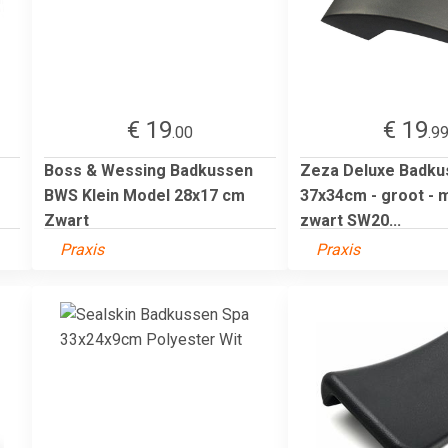
€ 19
€ 19
.00
.9
Boss & Wessing Badkussen
Zeza Deluxe Badku
BWS Klein Model 28x17 cm
37x34cm - groot - 
Zwart
zwart SW20...
Praxis
Praxis