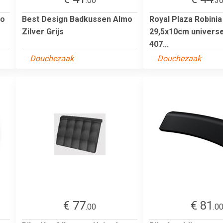
.00
.3
mo
Best Design Badkussen Almo
Royal Plaza Robini
Zilver Grijs
29,5x10cm universe
407...
Douchezaak
Douchezaak
€ 77
€ 81
.00
.0