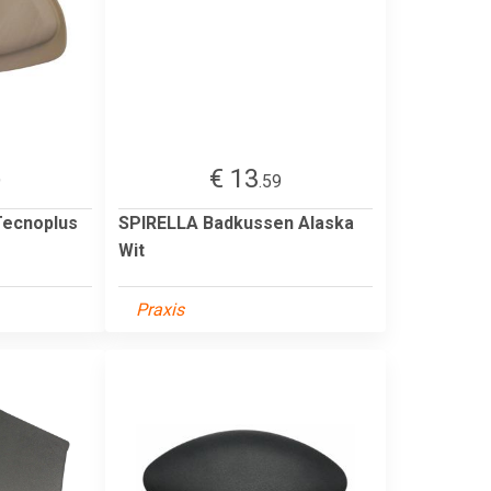
€ 13
9
.59
Tecnoplus
SPIRELLA Badkussen Alaska
Wit
Praxis