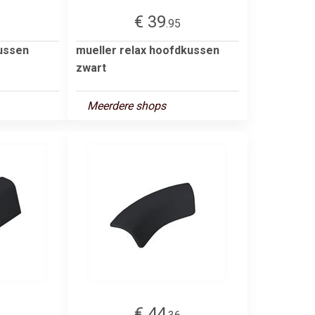
€ 39
5
.95
ussen
mueller relax hoofdkussen
zwart
Meerdere shops
€ 44