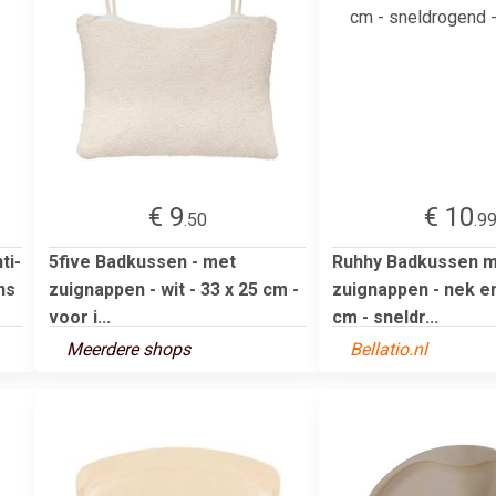
€ 9
€ 10
.50
.9
ti-
5five Badkussen - met
Ruhhy Badkussen 
ns
zuignappen - wit - 33 x 25 cm -
zuignappen - nek en
voor i...
cm - sneldr...
Meerdere shops
Bellatio.nl