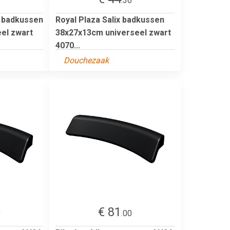
6
.36
a badkussen
Royal Plaza Salix badkussen
el zwart
38x27x13cm universeel zwart
4070...
Douchezaak
€ 81
0
.00