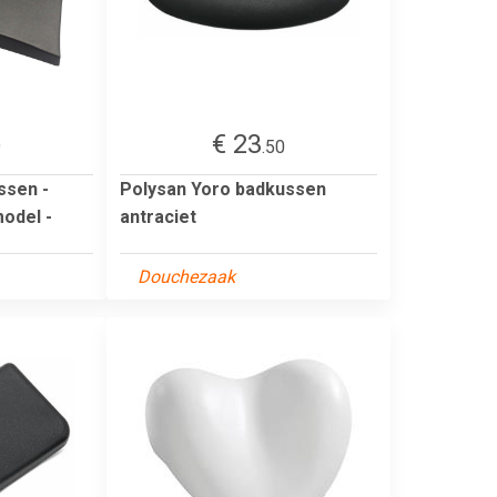
€ 23
9
.50
ssen -
Polysan Yoro badkussen
model -
antraciet
Douchezaak