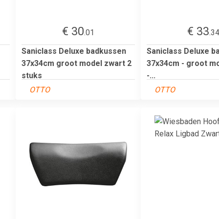
€ 30
€ 33
.01
.3
Saniclass Deluxe badkussen
Saniclass Deluxe b
37x34cm groot model zwart 2
37x34cm - groot mo
stuks
-...
OTTO
OTTO