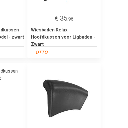
€ 35
4
.96
adkussen -
Wiesbaden Relax
del - zwart
Hoofdkussen voor Ligbaden -
Zwart
OTTO