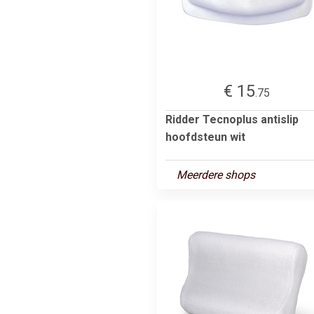
€ 15
.75
Ridder Tecnoplus antislip
hoofdsteun wit
Meerdere shops