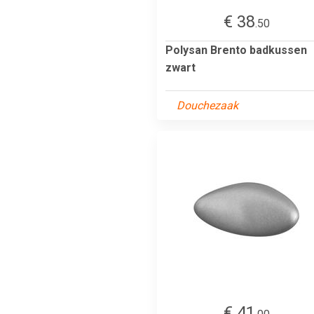
€ 38
.50
Polysan Brento badkussen
zwart
Douchezaak
€ 41