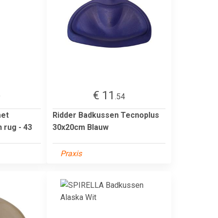
€ 11
9
.54
met
Ridder Badkussen Tecnoplus
 rug - 43
30x20cm Blauw
Praxis