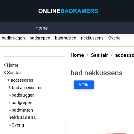
Home
badbruggen
badgrepen
badmatten
nekkussens
Overig
Home
Sanitair
accesso
Home
bad nekkussens
Sanitair
accessoires
MERK:
bad accessoires
badbruggen
badgrepen
badmatten
nekkussens
Overig