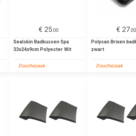
€ 25
€ 27
.00
.0
Sealskin Badkussen Spa
Polysan Brixen ba
33x24x9cm Polyester Wit
zwart
Douchezaak
Douchezaak