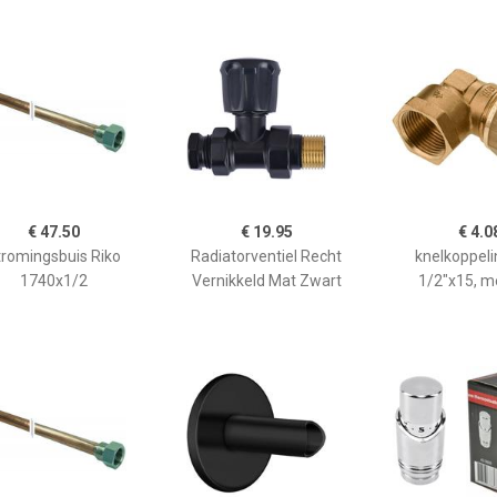
€ 47.50
€ 19.95
€ 4.0
tromingsbuis Riko
Radiatorventiel Recht
knelkoppeli
1740x1/2
Vernikkeld Mat Zwart
1/2"x15, m