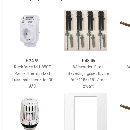
€ 24.99
€ 48.45
Renkforce MH-850T
Wiesbaden Elara
S
Kamerthermostaat
Bevestigingsset tbv de
Tussenstekker 5 tot 30
760/1185/1817 mat
Â°C
zwart