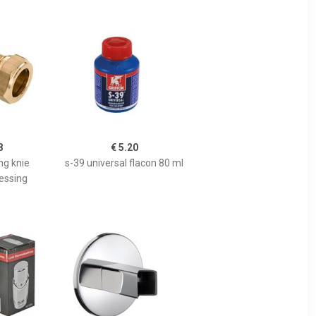
8
€ 5.20
ng knie
s-39 universal flacon 80 ml
essing