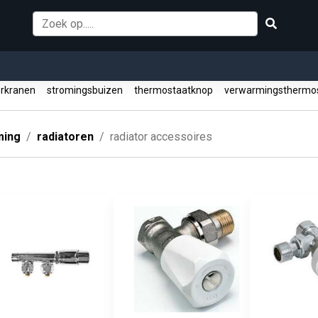
orkranen
stromingsbuizen
thermostaatknop
verwarmingsthermo
ming
radiatoren
radiator accessoires