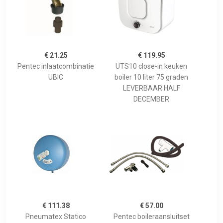
€ 21.25
€ 119.95
Pentec inlaatcombinatie
UTS10 close-in keuken
UBIC
boiler 10 liter 75 graden
LEVERBAAR HALF
DECEMBER
€ 111.38
€ 57.00
Pneumatex Statico
Pentec boileraansluitset