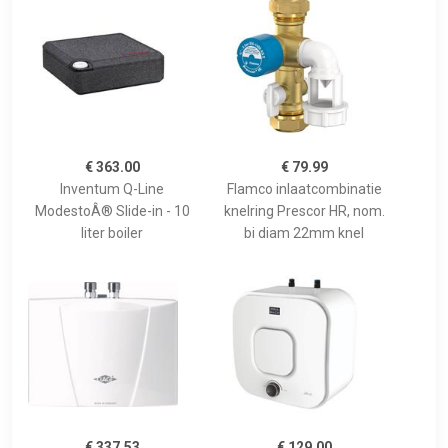
€ 363.00
€ 79.99
Inventum Q-Line
Flamco inlaatcombinatie
ModestoÂ® Slide-in - 10
knelring Prescor HR, nom.
liter boiler
bi diam 22mm knel
€ 337.53
€ 129.00