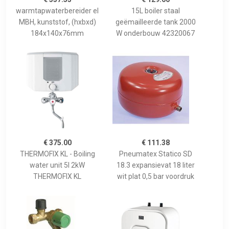
warmtapwaterbereider el
15L boiler staal
MBH, kunststof, (hxbxd)
geëmailleerde tank 2000
184x140x76mm
W onderbouw 42320067
€ 375.00
€ 111.38
THERMOFIX KL - Boiling
Pneumatex Statico SD
water unit 5l 2kW
18.3 expansievat 18 liter
THERMOFIX KL
wit plat 0,5 bar voordruk