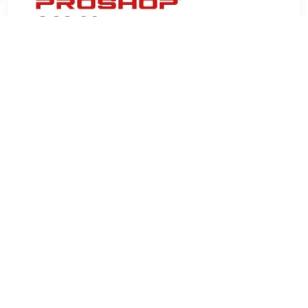
€ 22.00
Verzenden: € 6.99
3 days
De populaire SUCTion Knap Cosmetic Mirror met 10x
overtreding en LED -licht van D & Auml; Nichen Uniq.
Zuigfunctie die op alle oppervlakken werkt. In staat om alle
kleine details te zien. Ideaal als u uw make-up opzet.
eenvoudig & uuml; LED -licht en 10x Vergr & ouml; & szlig;
metingen: Diameter: 17 cm. & nbsp;
TERUG