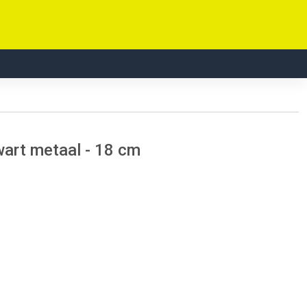
wart metaal - 18 cm