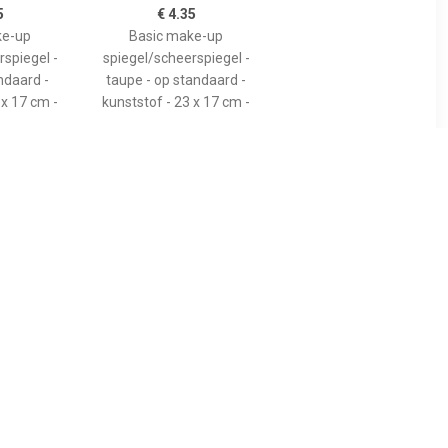
5
€ 4.35
ke-up
Basic make-up
spiegel -
spiegel/scheerspiegel -
andaard -
taupe - op standaard -
 x 17 cm -
kunststof - 23 x 17 cm -
5
€ 4.75
iegel -
Basic make-up
zakspiegel
spiegel/scheerspiegel op
- 7 x 6.5 cm
standaard kunststof 20 x
jdig -
30 cm blauw -