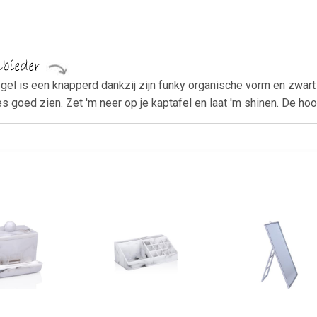
el is een knapperd dankzij zijn funky organische vorm en zwart 
es goed zien. Zet 'm neer op je kaptafel en laat 'm shinen. De ho