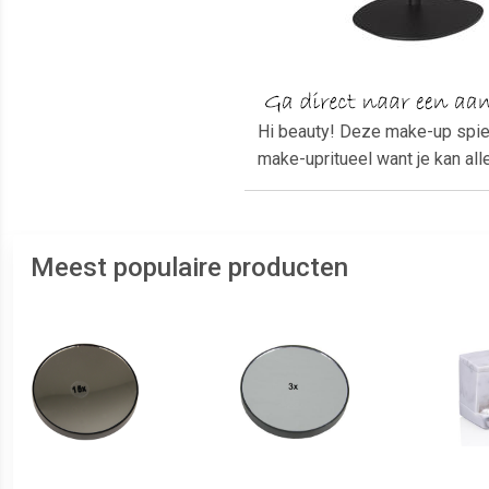
Hi beauty! Deze make-up spieg
make-upritueel want je kan all
Meest populaire producten