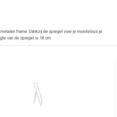
metalen frame. Dankzij de spiegel voer je moeiteloos je
ogte van de spiegel is 18 cm.