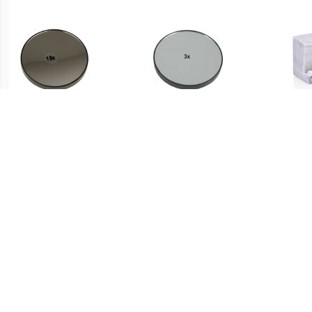
€ 2.98
€ 2.49
Vergrootspiegel 15x met
Vergrootspiegel 3x met
Zuignappen
Zuignappen
organ
x 8