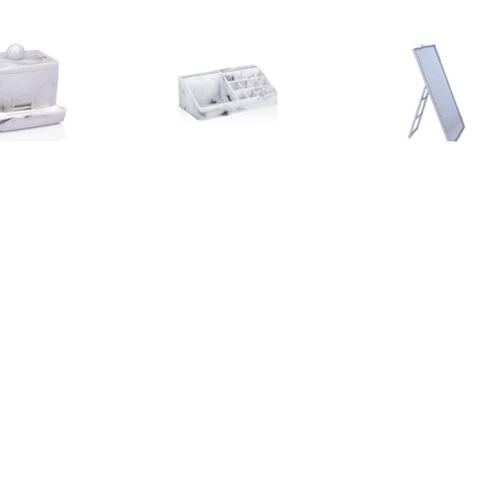
€ 1.79
€ 3.49
€ 4.3
Wattenschijfjes
Make-up
Basic ma
izer/opberger - 9 x 7
organizer/opberger - 22 x
spiegel/scheer
 cm - marmer look -
13 x 8 cm - marmer look -
grijs - op st
kunststof - 23