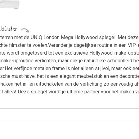
sterren met de UNIQ London Mega Hollywood spiegel. Met deze g
chte filmster te voelen.Verander je dagelijkse routine in een VIP-
uimte wordt omgetoverd tot een exclusieve Hollywood-make-upst
je make-uproutine verlichten, maar ook je natuurlijke schoonheid b
er.Het verfijnde metalen frame is niet alleen stijlvol, maar ook 
ische must-have; het is een elegant meubelstuk en een decoratief
ken het in- en uitschakelen van de verlichting zo eenvoudig als 
et alles! Deze spiegel wordt je ultieme partner voor het maken v