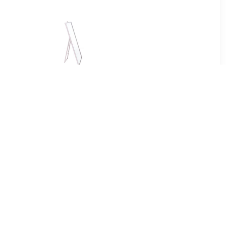
5
€ 4.35
ke-up
Basic make-up
spiegel -
spiegel/scheerspiegel -
andaard -
taupe - op standaard -
 x 17 cm -
kunststof - 23 x 17 cm -