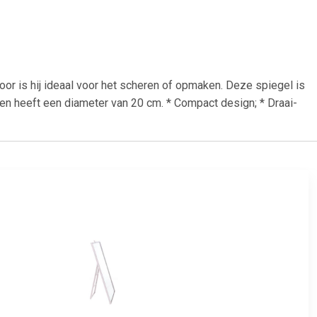
or is hij ideaal voor het scheren of opmaken. Deze spiegel is
en heeft een diameter van 20 cm. * Compact design; * Draai-