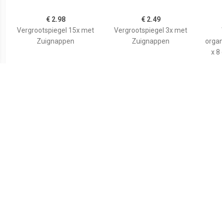
€ 2.98
€ 2.49
Vergrootspiegel 15x met
Vergrootspiegel 3x met
Zuignappen
Zuignappen
organ
x 8
€ 3.99
€ 4.55
Tasspiegel
Basic make-up
spiegel/scheerspiegel op
spi
standaard kunststof 18 x
wi
24 cm blauw -
kuns