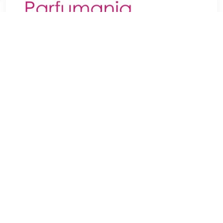
€ 6.95
Verzenden: € 3.95
1
Bijna iedereen kijkt wel eens in de spiegel. Tijdens het
ochtendritueel, voor we naar het werk of naar school gaan. Bij
het scheren, om haar en make-up te checken of om
contactlenzen in te doen. Een fijne make-up of
scheerspiegel eventueel met verlichting is daarom voor
velen onmisbaar. Let er maar eens op hoe vaak u per dag
eigenlijk in de spiegel kijkt.
TERUG