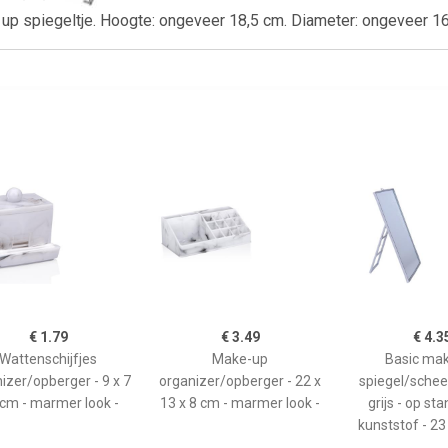
up spiegeltje. Hoogte: ongeveer 18,5 cm. Diameter: ongeveer 16
€ 1.79
€ 3.49
€ 4.3
Wattenschijfjes
Make-up
Basic ma
izer/opberger - 9 x 7
organizer/opberger - 22 x
spiegel/scheer
 cm - marmer look -
13 x 8 cm - marmer look -
grijs - op st
kunststof - 23