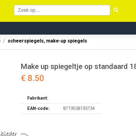
s
scheerspiegels, make-up spiegels
Make up spiegeltje op standaard 18
€ 8.50
Fabrikant:
EAN-code:
8719538193734