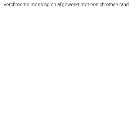
verchroomd messing en afgewerkt met een chromen rand.
Bevestigingsmateriaal wordt meegeleverd zodat u de
spiegel direct kunt installeren. Specificaties van de Ideal
Standard scheerspiegel: - Wandspiegel - Vorm: Rond - Kleur:
chroom - Afmeting van 15x15cm - Naar links en rechts te
draaien - Spiegel kan kantelen - Verdekte bevestiging -
Inclusief bevestigingsmateriaal - Vergrotende spiegel tot 3x
- Metaal frame
TERUG
Algemeen
Koopadvies, FAQ over?